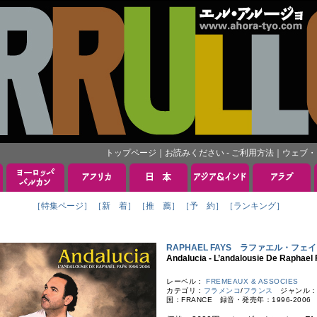
トップページ
｜
お読みください - ご利用方法
｜
ウェブ・
［特集ページ］
［新 着］
［推 薦］
［予 約］
［ランキング］
RAPHAEL FAYS ラファエル・フェイ
Andalucia - L’andalousie De Rap
レーベル：
FREMEAUX & ASSOCIES
カテゴリ：
フラメンコ
/
フランス
ジャンル
国：FRANCE 録音・発売年：1996-2006