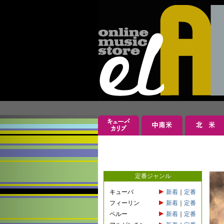
定番ジャンル
キューバ
新着
｜
定番
フィーリン
新着
｜
定番
ペルー
新着
｜
定番