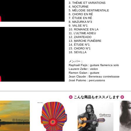
3. THÉME ET VARIATIONS
4. NOCTURNE
5. MÉLODIE SENTIMENTALE
6. CHORO EN RÉ
7. ÉTUDE EN RÉ
8. MAZURKA N°3
9. VALSE N°1
10. ROMANCE EN LA
11. L’ULTIME ADIEU
12. ZAPATEADO
13. MARCHE FUNÈBRE
14. ÉTUDE N°1
15. CHORO N°1
16. SEVILLA
メンバー：
Raphaël Faÿs : guitare flamenca solo
Laurent Zeller : violon
Ramon Galan : guitare
Jean Claude : Beneteau contrebasse
José Palomo : percussions
こんな商品もオススメします