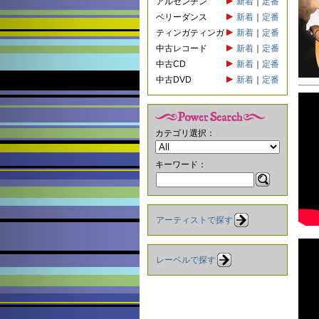
アルゼンチン
新着
｜
定番
ベリーダンス
新着
｜
定番
ティンガティンガ
新着
｜
定番
中古レコード
新着
｜
定番
中古CD
新着
｜
定番
中古DVD
新着
｜
定番
カテゴリ選択：
キーワード：
アーティストで探す
レーベルで探す