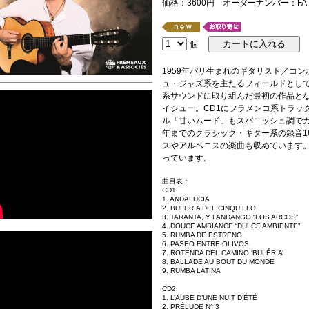
価格：3600円 オーダーナンバー：FA-8
個
1959年パリ生まれのギタリスト／コ
ュ・ジャズ系を主たるフィールドとし
系サウンドに取り組んだ最初の作品とな
イシュー。CD1にフラメンコ系トラッ
ル「甘いムード」もスパニッシュ調でカヴ
年までのクラシック・ギター系の録音1
スやアルベニスの楽曲も収めています
っています。
曲目表：
CD1
1. ANDALUCIA
2. BULERIA DEL CINQUILLO
3. TARANTA, Y FANDANGO “LOS ARCOS”
4. DOUCE AMBIANCE “DULCE AMBIENTE”
5. RUMBA DE ESTRENO
6. PASEO ENTRE OLIVOS
7. ROTENDA DEL CAMINO ‘BULÉRIA’
8. BALLADE AU BOUT DU MONDE
9. RUMBA LATINA
CD2
1. L’AUBE D’UNE NUIT D’ÉTÉ
2. PRÉLUDE N° 3