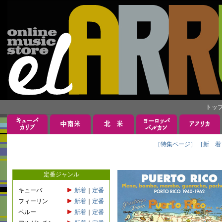
トッ
［特集ページ］
［新 着
定番ジャンル
キューバ
新着
｜
定番
フィーリン
新着
｜
定番
ペルー
新着
｜
定番