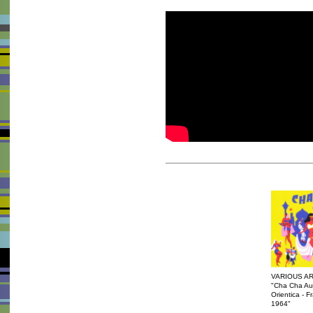
VARIOUS AR
"Cha Cha Au
Orientica - 
1964"