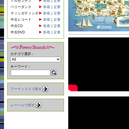
アルゼンチン
新着
｜
定番
ベリーダンス
新着
｜
定番
ティンガティンガ
新着
｜
定番
中古レコード
新着
｜
定番
中古CD
新着
｜
定番
中古DVD
新着
｜
定番
カテゴリ選択：
キーワード：
アーティストで探す
レーベルで探す