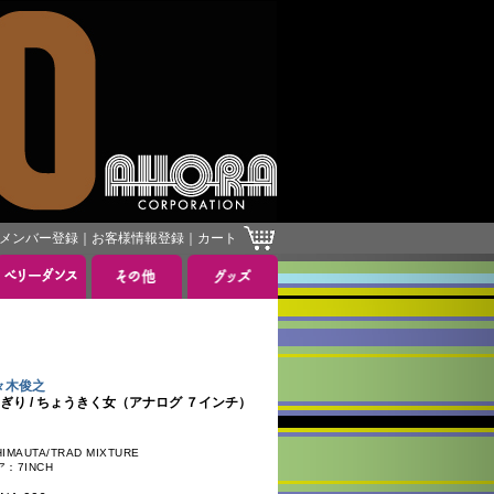
メンバー登録
｜
お客様情報登録
｜
カート
］
佐々木俊之
ぎり / ちょうきく女（アナログ ７インチ）
AUTA/TRAD MIXTURE
：7INCH