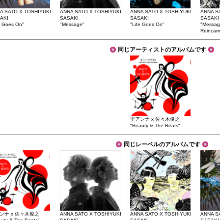
A SATO X TOSHIYUKI
ANNA SATO X TOSHIYUKI
ANNA SATO X TOSHIYUKI
ANNA S
AKI
SASAKI
SASAKI
SASAKI
e Goes On"
"Message"
"Life Goes On"
"Message
Reincarn
同じアーティストのアルバムです
里アンナ x 佐々木俊之
"Beauty & The Beats"
同じレーベルのアルバムです
ンナ x 佐々木俊之
ANNA SATO X TOSHIYUKI
ANNA SATO X TOSHIYUKI
ANNA S