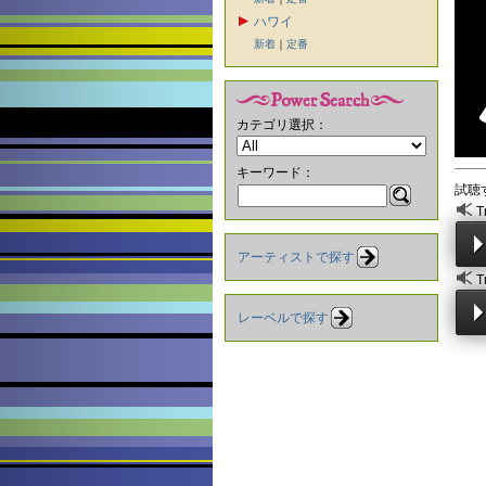
ハワイ
新着
｜
定番
カテゴリ選択：
キーワード：
試聴
T
アーティストで探す
T
レーベルで探す