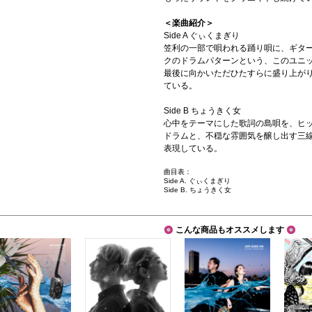
＜楽曲紹介＞
Side A ぐぃくまぎり
笠利の一部で唄われる踊り唄に、ギタ
クのドラムパターンという、このユニ
最後に向かいただひたすらに盛り上が
ている。
Side B ちょうきく女
心中をテーマにした歌詞の島唄を、ヒ
ドラムと、不穏な雰囲気を醸し出す三
表現している。
曲目表：
Side A. ぐぃくまぎり
Side B. ちょうきく女
こんな商品もオススメします