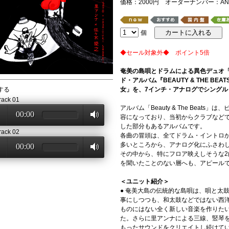
価格：2000円 オーダーナンバー：ANN
個
◆セール対象外◆ ポイント5倍
奄美の島唄とドラムによる異色デュオ「
ド・アルバム『BEAUTY & THE B
する
女」を、7インチ・アナログでシングル
rack 01
アルバム「Beauty & The Beat
00:00
容になっており、当初からクラブなど
した部分もあるアルバムです。
rack 02
各曲の冒頭は、全てドラム・イントロか
多いところから、アナログ化にふさわ
00:00
その中から、特にフロア映えしそうな2
を聞いたことのない層へも、アピール
＜ユニット紹介＞
● 奄美大島の伝統的な島唄は、唄と太
事にしつつも、和太鼓などではない西
ものにはない全く新しい音楽を作りた
た。さらに里アンナによる三線、竪琴
もったサウンドをクリエイトし続けて