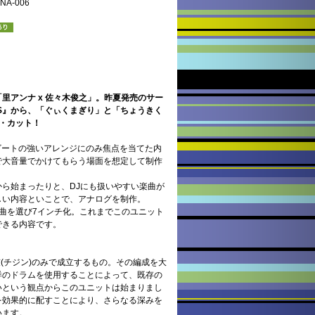
A-006
里アンナ x 佐々木俊之」。昨夏発売のサー
EATS』から、「ぐぃくまぎり」と「ちょうきく
・カット！
s」は、ビートの強いアレンジにのみ焦点を当てた内
で大音量でかけてもらう場面を想定して制作
ら始まったりと、DJにも扱いやすい楽曲が
しい内容といことで、アナログを制作。
曲を選び7インチ化。これまでこのユニット
できる内容です。
鼓(チジン)のみで成立するもの。その編成を大
洋のドラムを使用することによって、既存の
いという観点からこのユニットは始まりまし
を効果的に配すことにより、さらなる深みを
います。