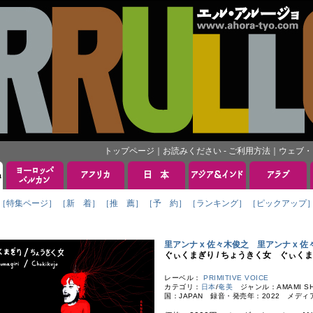
トップページ
｜
お読みください - ご利用方法
｜
ウェブ・
［特集ページ］
［新 着］
［推 薦］
［予 約］
［ランキング］
［ピックアップ
里アンナ x 佐々木俊之 里アンナ x 
ぐぃくまぎり / ちょうきく女 ぐぃくま
レーベル：
PRIMITIVE VOICE
カテゴリ：
日本
/
奄美
ジャンル：AMAMI SHIM
国：JAPAN 録音・発売年：2022 メディア