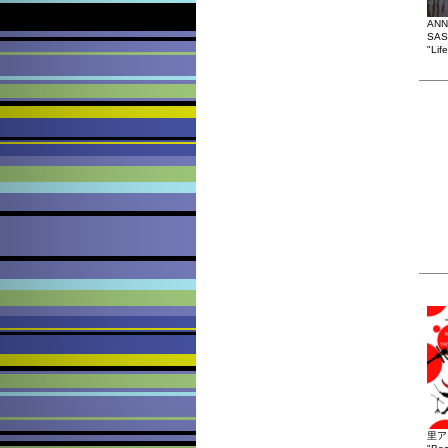
ANN
SAS
"Lif
里ア