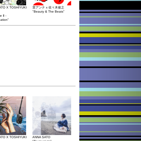
ATO X TOSHIYUKI
里アンナ x 佐々木俊之
"Beauty & The Beats"
 Ⅱ -
ation"
ATO X TOSHIYUKI
ANNA SATO