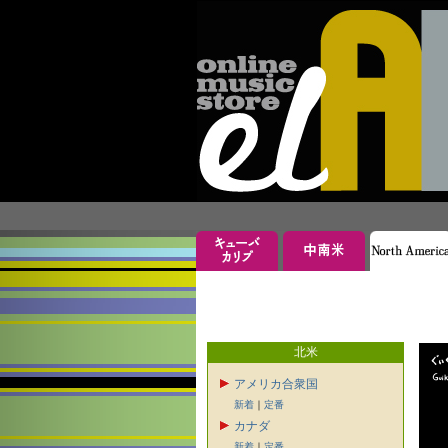
北米
アメリカ合衆国
新着
｜
定番
カナダ
新着
｜
定番