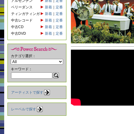
アルゼンチン
新着
｜
定番
ベリーダンス
新着
｜
定番
ティンガティンガ
新着
｜
定番
中古レコード
新着
｜
定番
中古CD
新着
｜
定番
中古DVD
新着
｜
定番
カテゴリ選択：
キーワード：
アーティストで探す
レーベルで探す