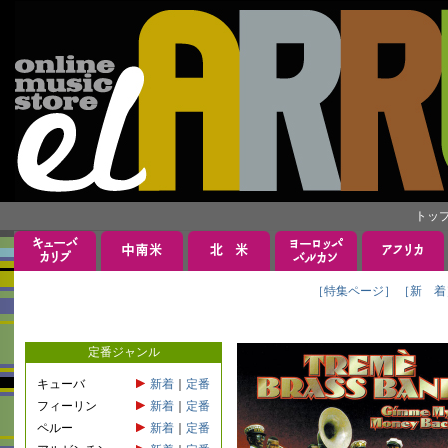
トッ
［特集ページ］
［新 着
定番ジャンル
キューバ
新着
｜
定番
フィーリン
新着
｜
定番
ペルー
新着
｜
定番