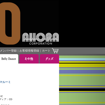
メンバー登録
｜
お客様情報登録
｜
カート
］
・マルーミ
IC
ディア：CD