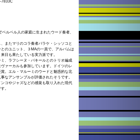
7833C
ルでベルベル人の家庭に生まれたウード奏者、
し、またマリのコラ奏者バラケ・シッソコと
ーとのユニット、３MAの一員で、アルバムは
、来日も果たしている実力派です。
ーミ、ラフシーヌ・バキールとのトリオ編成
性ヴァーカルも参加しています。ドイツのレ
受賞。エル・マルーミのウードと魅惑的な北
見事なアンサンブルが評価されたそうです。
メンコやジャズなどの感覚も取り入れた現代
です。