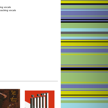
ing vocals
backing vocals