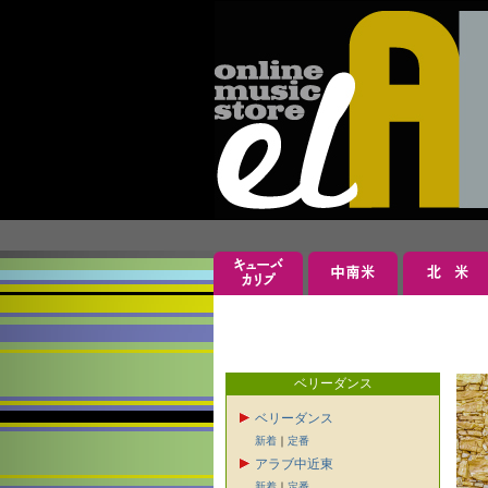
ベリーダンス
ベリーダンス
新着
｜
定番
アラブ中近東
新着
｜
定番