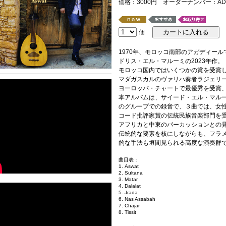
価格：3000円 オーダーナンバー：AD-
個
1970年、モロッコ南部のアガディー
ドリス・エル・マルーミの2023年作。
モロッコ国内ではいくつかの賞を受賞
マダガスカルのヴァリハ奏者ラジェリ
ヨーロッパ・チャートで最優秀を受賞
本アルバムは、サイード・エル・マル
のグループでの録音で、３曲では、女
コード批評家賞の伝統民族音楽部門を
アフリカと中東のパーカッションとの
伝統的な要素を核にしながらも、フラ
的な手法も垣間見られる高度な演奏群
曲目表：
1. Aswat
2. Sultana
3. Matar
4. Dalalat
5. Jrada
6. Nas Assabah
7. Chajar
8. Tissit