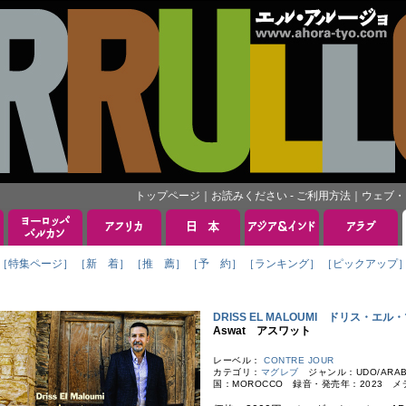
トップページ
｜
お読みください - ご利用方法
｜
ウェブ・
［特集ページ］
［新 着］
［推 薦］
［予 約］
［ランキング］
［ピックアップ
DRISS EL MALOUMI ドリス・エル
Aswat アスワット
レーベル：
CONTRE JOUR
カテゴリ：
マグレブ
ジャンル：UDO/ARAB
国：MOROCCO 録音・発売年：2023 メ