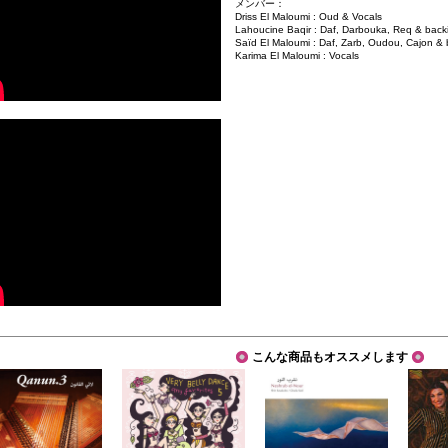
メンバー：
Driss El Maloumi : Oud & Vocals
Lahoucine Baqir : Daf, Darbouka, Req & back
Saïd El Maloumi : Daf, Zarb, Oudou, Cajon & 
Karima El Maloumi : Vocals
こんな商品もオススメします