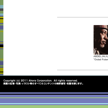
ABDELJALI
"Oulad Fula