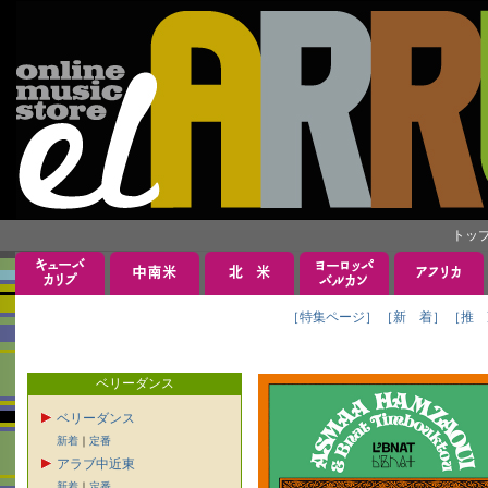
トッ
［特集ページ］
［新 着］
［推 
ベリーダンス
ベリーダンス
新着
｜
定番
アラブ中近東
新着
｜
定番