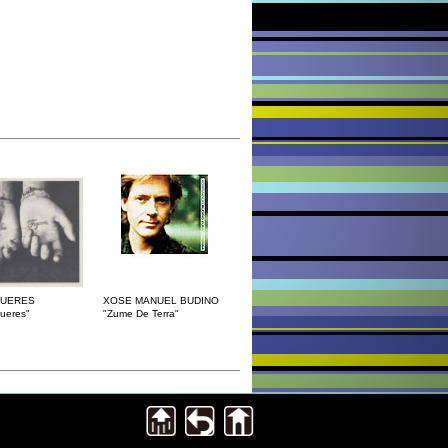
GUERES
XOSE MANUEL BUDINO
ueres"
"Zume De Terra"