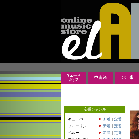
定番ジャンル
キューバ
新着
｜
定番
フィーリン
新着
｜
定番
ペルー
新着
｜
定番