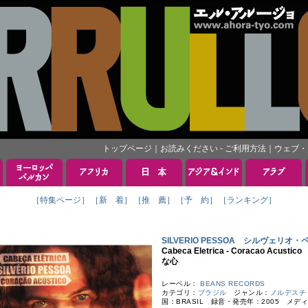
トップページ
｜
お読みください - ご利用方法
｜
ウェブ・
［特集ページ］
［新 着］
［推 薦］
［予 約］
［ランキング］
SILVERIO PESSOA シルヴェリオ
Cabeca Eletrica - Coracao
な心
レーベル：
BEANS RECORDS
カテゴリ：
ブラジル
ジャンル：
ノルデスチ
国：BRASIL 録音・発売年：2005 メデ