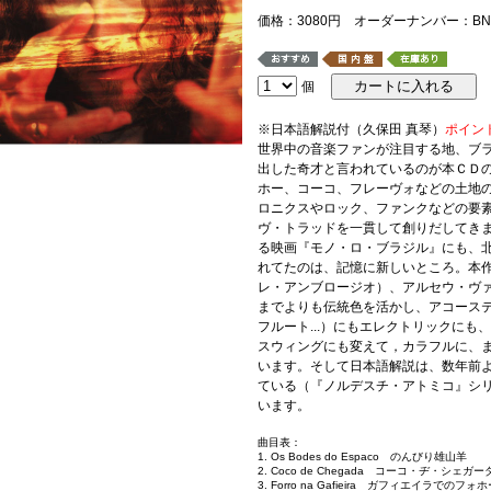
価格：3080円 オーダーナンバー：BNS
個
※日本語解説付（久保田 真琴）
ポイン
世界中の音楽ファンが注目する地、ブ
出した奇才と言われているのが本ＣＤ
ホー、コーコ、フレーヴォなどの土地
ロニクスやロック、ファンクなどの要
ヴ・トラッドを一貫して創りだしてき
る映画『モノ・ロ・ブラジル』にも、
れてたのは、記憶に新しいところ。本
レ・アンブロージオ）、アルセウ・ヴ
までよりも伝統色を活かし、アコース
フルート...）にもエレクトリックに
スウィングにも変えて，カラフルに、
います。そして日本語解説は、数年前
ている（『ノルデスチ・アトミコ』シ
います。
曲目表：
1. Os Bodes do Espaco のんびり雄山羊
2. Coco de Chegada コーコ・ヂ・シェガー
3. Forro na Gafieira ガフィエイラでのフォ