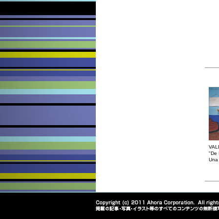
VAL
"De 
Una 