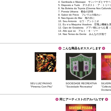
4. Sambada e Massape サンバーダとマサ
5. Disposto e Tudo ヂスポスト・ア・トゥー
6. Na Boleira da Toyota (Cinema N
7. Poesia Urbana 都会の詩情
8. Sabor de Frevo フレヴォの味わい
9. Nas Aguas do Mar 海の水に
10. Seu Antonio セウ・アントニオ
11. Eu vi a Maquina Voadora 空飛ぶ機械を
12. Cipo de Goiabeira グアバ樹に
13. Alto que so アルト・キ・ソー
14. Nas Terras da Gente みんなの大地で
こんな商品もオススメします
SEU LUIZ PAIXAO
SOCIEDADE RECREATIVA
SILVER
"Pimenta Com Pitu"
"Sociedade Recreativa"
"Collect
Occitans
同じアーティストのアルバムです