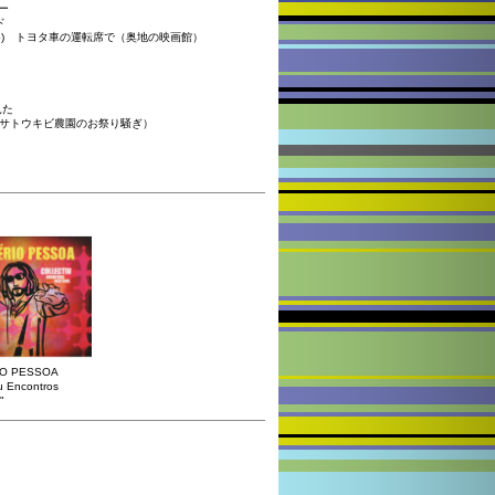
ペー
ド
os Cafundo) トヨタ車の運転席で（奥地の映画館）
見た
からむ蔓（サトウキビ農園のお祭り騒ぎ）
IO PESSOA
iu Encontros
"