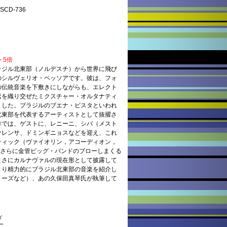
CD-736
ト5倍
ラジル北東部（ノルデスチ）から世界に飛び
のシルヴェリオ・ペッソアです。彼は、フォ
の伝統音楽を下敷きにしながらも、エレクト
素を織り交ぜたミクスチャー・オルタナティ
ました。ブラジルのブエナ・ビスタといわれ
北東部を代表するアーティストとして抜擢さ
作では、ゲストに、レニーニ、シバ（メスト
ァレンサ、ドミンギニョスなどを迎え、これ
ティック（ヴァイオリン，アコーディオン，
も、さらに金管ビッグ・バンドのブローしまくる
まさにカルナヴァルの現在形として披露して
より精力的にブラジル北東部の音楽を紹介し
リーズなど）、あの久保田真琴氏が執筆して
ダ
ホー