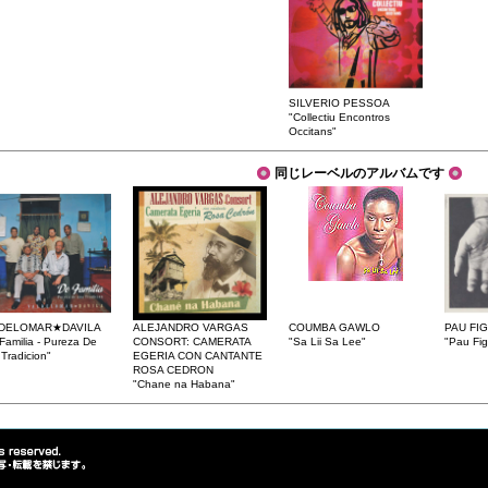
SILVERIO PESSOA
"Collectiu Encontros
Occitans"
同じレーベルのアルバムです
DELOMAR★DAVILA
ALEJANDRO VARGAS
COUMBA GAWLO
PAU FI
Familia - Pureza De
CONSORT: CAMERATA
"Sa Lii Sa Lee"
"Pau Fig
Tradicion"
EGERIA CON CANTANTE
ROSA CEDRON
"Chane na Habana"