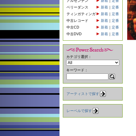
アルゼンチン
新着
｜
定番
ベリーダンス
新着
｜
定番
ティンガティンガ
新着
｜
定番
中古レコード
新着
｜
定番
中古CD
新着
｜
定番
中古DVD
新着
｜
定番
カテゴリ選択：
キーワード：
アーティストで探す
レーベルで探す