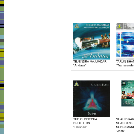
TEJENDRA MAJUMDAR
TARUN BHA
"Andaaz"
"Transcende
THE GUNDECHA
SHAHID PA
BROTHERS
SHASHANK
"Darshan"
SUBRAMAN
"Josh"