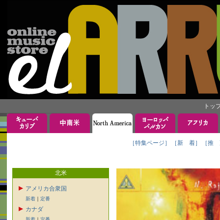
トッ
［特集ページ］
［新 着］
［推 
北米
アメリカ合衆国
新着
｜
定番
カナダ
新着
｜
定番