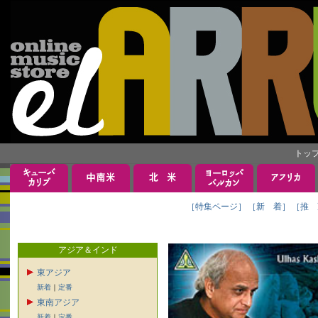
トッ
［特集ページ］
［新 着］
［推 
アジア＆インド
東アジア
新着
｜
定番
東南アジア
新着
｜
定番