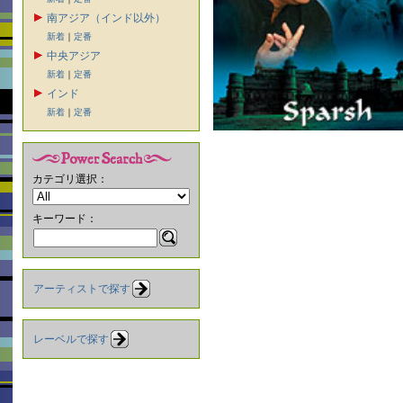
南アジア（インド以外）
新着
｜
定番
中央アジア
新着
｜
定番
インド
新着
｜
定番
カテゴリ選択：
キーワード：
アーティストで探す
レーベルで探す