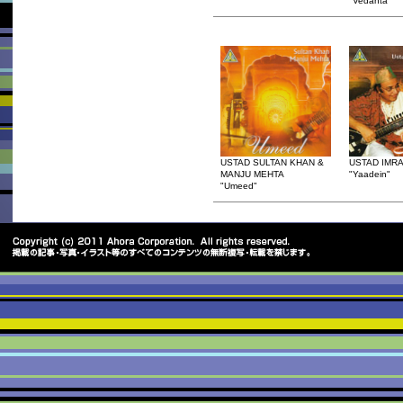
"Vedanta"
USTAD SULTAN KHAN &
USTAD IMR
MANJU MEHTA
"Yaadein"
"Umeed"