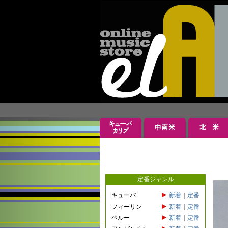
定番ジャンル
キューバ
新着
｜
定番
フィーリン
新着
｜
定番
ペルー
新着
｜
定番