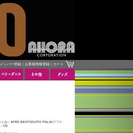
メンバー登録
｜
お客様情報登録
｜
カート
ル：AFRO BEAT/SOUTH ITALIA/
グワナ
：CD