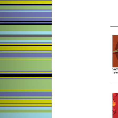
VAR
"Bok