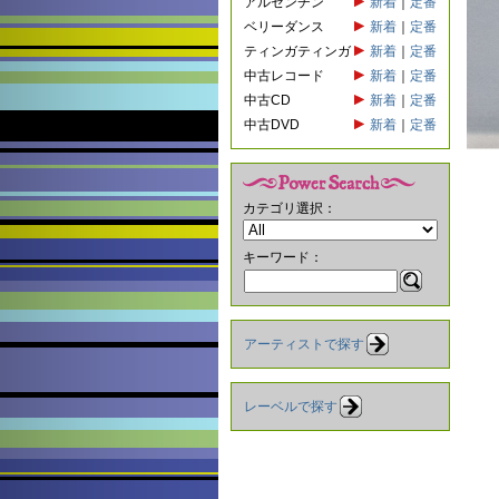
アルゼンチン
新着
｜
定番
ベリーダンス
新着
｜
定番
ティンガティンガ
新着
｜
定番
中古レコード
新着
｜
定番
中古CD
新着
｜
定番
中古DVD
新着
｜
定番
カテゴリ選択：
キーワード：
アーティストで探す
レーベルで探す