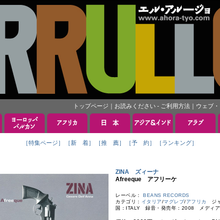
トップページ
｜
お読みください - ご利用方法
｜
ウェブ・
［特集ページ］
［新 着］
［推 薦］
［予 約］
［ランキング］
ZINA ズィーナ
Afreeque アフリーケ
レーベル：
BEANS RECORDS
カテゴリ：
イタリア
/
マグレブ
/
アフリカ
ジャン
国：ITALY 録音・発売年：2008 メディア