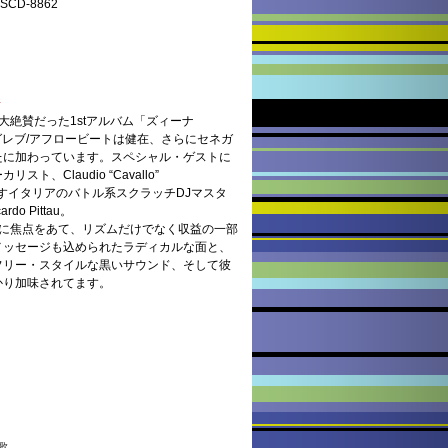
D-8862
倍
絶賛だった1stアルバム「ズィーナ
もマグレブ/アフロービートは健在、さらにセネガ
たに加わっています。スペシャル・ゲストに
、Claudio “Cavallo”
来日も果たすイタリアのバトル系スクラッチDJマスタ
o Pittau。
カに焦点をあて、リズムだけでなく収益の一部
メッセージも込められたラディカルな面と、
フリー・スタイルな黒いサウンド、そして彼
かり加味されてます。
の歌