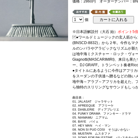
価格：2860円 オーダーナンバー：BNSC
個
※日本語解説付（大石 始）
ポイント5
●ワールドミュージックの玄人筋から大
(BNSCD-8832)」から２年。今作
ルのンバラやアラビックなリズムが新
は地中海ミクスチャー・ロック・ヴォーカリスト
Giagnotti(MASCARIMIRI)、
ー、DJ GRAFF。トランペット奏者Riccard
●タイトルにあるように今作はアフリ
をスーダンの子供達へ贈るなどの熱い
地中海～アラブ～アフリカを超えた、
ら独特のスリリングなサウンドもしっ
曲目表：
01. JALASAT ジャラサット
02. AFREEQUE アフリーケ
03. DIABLERIE ディアブレリエ
04. FUNKY DRAMA ファンキー・ドラマ
05. NIAMAMU ニアマム
06. BAYE バイェ
07. HEY MAN ヘイ・マン
08. NON SI PUO COSI そうはいかない
09. MUSTAFA ムスタファ
10. SONG FOR PALESTINE パレスチナへ