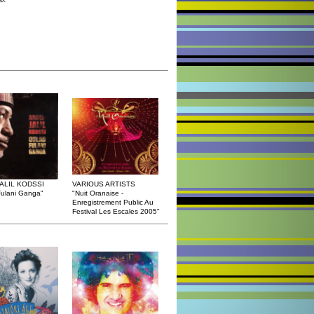
ALIL KODSSI
VARIOUS ARTISTS
Fulani Ganga"
"Nuit Oranaise -
Enregistrement Public Au
Festival Les Escales 2005"