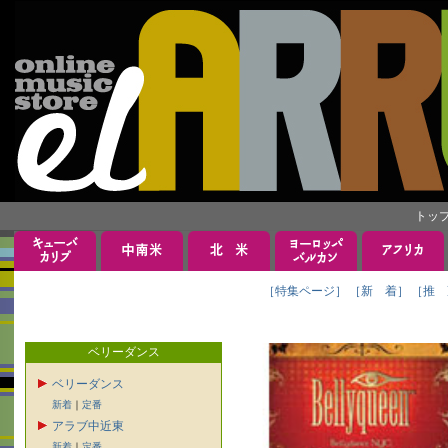
トッ
［特集ページ］
［新 着］
［推 
ベリーダンス
ベリーダンス
新着
｜
定番
アラブ中近東
新着
｜
定番