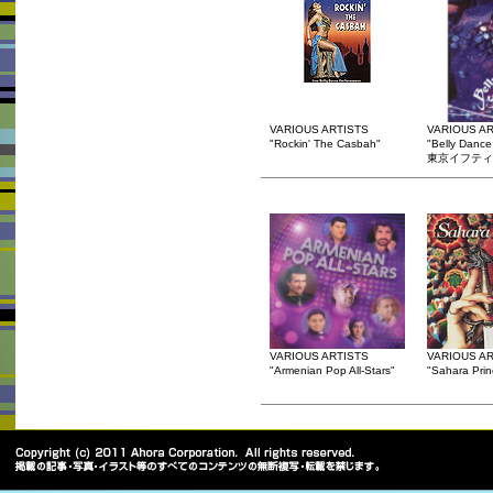
VARIOUS ARTISTS
VARIOUS AR
"Rockin' The Casbah"
"Belly Danc
東京イフティ
VARIOUS ARTISTS
VARIOUS AR
"Armenian Pop All-Stars"
"Sahara Prin