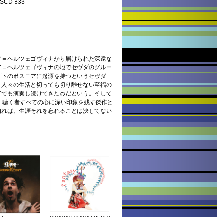
CD-833
＝ヘルツェゴヴィナから届けられた深遠な
ア＝ヘルツェゴヴィナの地でセヴダのグルー
世下のボスニアに起源を持つというセヴダ
。人々の生活と切っても切り離せない至福の
下でも演奏し続けてきたのだという。そして
、聴く者すべての心に深い印象を残す傑作と
知れば、生涯それを忘れることは決してない