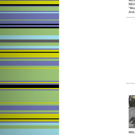
MOS
REU
"Mo
And
MAL