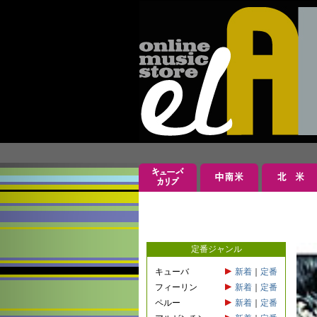
定番ジャンル
キューバ
新着
｜
定番
フィーリン
新着
｜
定番
ペルー
新着
｜
定番