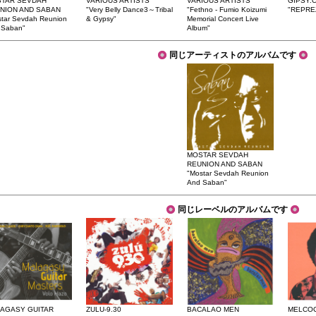
TAR SEVDAH
VARIOUS ARTISTS
VARIOUS ARTISTS
GIPSY.
NION AND SABAN
"Very Belly Dance3～Tribal
"Fethno - Fumio Koizumi
"REPRE
star Sevdah Reunion
& Gypsy"
Memorial Concert Live
 Saban"
Album"
同じアーティストのアルバムです
MOSTAR SEVDAH
REUNION AND SABAN
"Mostar Sevdah Reunion
And Saban"
同じレーベルのアルバムです
AGASY GUITAR
ZULU-9.30
BACALAO MEN
MELCOC