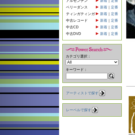
アルゼンチン
新着
｜
定番
ベリーダンス
新着
｜
定番
ティンガティンガ
新着
｜
定番
中古レコード
新着
｜
定番
中古CD
新着
｜
定番
中古DVD
新着
｜
定番
カテゴリ選択：
キーワード：
アーティストで探す
レーベルで探す