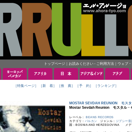
トップページ
｜
お読みください - ご利用方法
｜
ウェブ・
［特集ページ］
［新 着］
［推 薦］
［予 約］
［ランキング］
MOSTAR SEVDAH REUNION 
Mostar Sevdah Reunion モス
レーベル：
BEANS RECORDS
カテゴリ：
バルカン
ジャンル：
ジプシー音
国：BOSNIA AND HERZEGOVINA メ