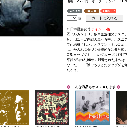
価格：2530円 オーダーナンバー：BNS
個
※日本語解説付
ポイント5倍
バルカンより、多民族混住のボスニア
音。旧ユーゴ内戦の真っ直中、ボスニ
プが結成された。オスマン・トルコ治
は、かの地に根づく伝統的な音楽形式
音楽＝セヴダを、このグループは戦時
平静が訪れた98年に録音された本作は
なった……「誰でもひとたびセヴダを
だろう」。
こんな商品もオススメします