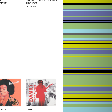
CZ
HIRAMATU KANA SPECIAL
ZENT"
PROJECT
"Fantasy"
HITA
DAMILY