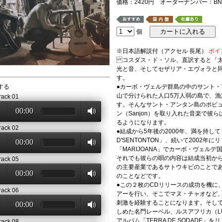
価格：2420円 オーダーナンバー：BNS
個
※日本語解説付（アクセル 長尾）
ポイ
コスダス・ド・ソル、直訳すると「太
光と音、そしてセザリア・エヴォラと
す。
する
●カーボ・ヴェルデ群島の中のサント
山で分けられた人口5万人弱の島で、
rack 01
す。そんなサント・アンタン島のポピ
00:00
ン（Sanjon）を取り入れた音楽で彼
るようになります。
rack 02
●結成から5年後の2000年、満を持し
D'SENTONTON」、続いて2002
00:00
「MARIJOANA」でカーボ・ヴェル
それでも彼らの唄の内容は結成当初か
rack 05
の主要産業であるサトウキビのことで
00:00
のことなどです。
●この２枚のCDリリースの成功を機に
rack 06
アーを行い、そこでマヌ・チャオなど
刺激を経験することになります。そし
00:00
しめた名門レーベル、ルスアフリカ（LUS
アルバム「TERRA DE SODADE
rack 08