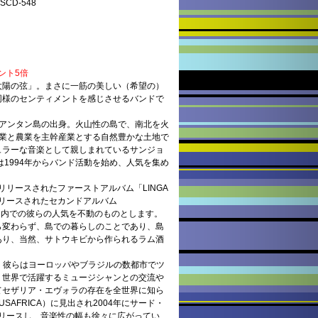
CD-548
ント5倍
陽の弦」。まさに一筋の美しい（希望の）
同様のセンティメントを感じさせるバンドで
・アンタン島の出身。火山性の島で、南北を火
漁業と農業を主幹産業とする自然豊かな土地で
ュラーな音楽として親しまれているサンジョ
らは1994年からバンド活動を始め、人気を集め
てリリースされたファーストアルバム「LINGA
年にリリースされたセカンドアルバム
デ国内での彼らの人気を不動のものとします。
ら変わらず、島での暮らしのことであり、島
あり、当然、サトウキビから作られるラム酒
、彼らはヨーロッパやブラジルの数都市でツ
、世界で活躍するミュージシャンとの交流や
てセザリア・エヴォラの存在を全世界に知ら
AFRICA）に見出され2004年にサード・
」をリリースし、音楽性の幅も徐々に広がってい