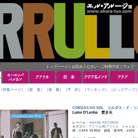
トップページ
｜
お読みください - ご利用方法
｜
ウェブ・
［特集ページ］
［新 着］
［推 薦］
［予 約］
［ランキング］
［ピックアップ
CORDAS DO SOL コルダス・ド・ソ
Lume D'Lenha 焚き火
レーベル：
BEANS RECORDS
カテゴリ：
アフリカ
/
西アフリカ
ジャンル：C
国：CAPE VERDE 録音・発売年：2009