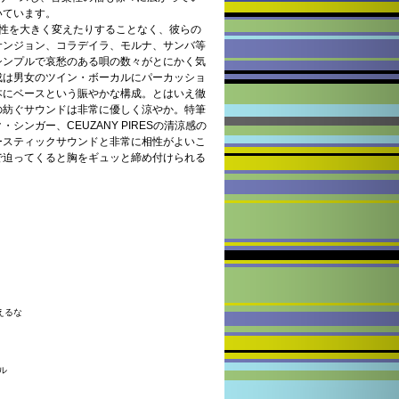
いています。
楽性を大きく変えたりすることなく、彼らの
サンジョン、コラデイラ、モルナ、サンバ等
シンプルで哀愁のある唄の数々がとにかく気
成は男女のツイン・ボーカルにパーカッショ
本にベースという賑やかな構成。とはいえ徹
の紡ぐサウンドは非常に優しく涼やか。特筆
ンガー、CEUZANY PIRESの清涼感の
ースティックサウンドと非常に相性がよいこ
で迫ってくると胸をギュッと締め付けられる
与えるな
タル