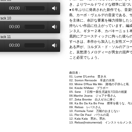
き、よりワールドワイドな標準に近づ
00:00
●６年ぶりに発表された新作でも、音
島、カーボ・ヴェルデの音楽である、
rack 10
を主体に、余計な要素を極力排除した
持ちいい作品に仕上がっています。編
00:00
ン３人、ギター２本、カバキーニョ１
底的にアコースティックに拘った彼ら
rack 11
すべきは、本作から加入した女性ズーク・シ
00:00
ある声が、コルダス・ド・ソルのアコ
と。哀愁漂うメロディーが男女の混声
こと必至でしょう。
曲目表：
01. Lume D’Lenha 焚き火
02. Sorron Rensode 羊皮の水筒
03. Mnine D’Rua Ma Min 路地の子供らと私
04. Krede N’Mster ブラボー
05. Sete ７日祭ー新生児誕生7日目の祝宴
06.Manhe Joana ジョアナ母さん
07. Zeka Bronke 白人ゼカに捧ぐ
08. Ka Bo Da Ka Bo Fma 煙草を吸うな、
09. Rebas レバスさん
10. Formula Tutal 万能のおまじない
11. Flor De Paul パウルの花
12. Kala Kala 黙れ、黙れ
13. Rebas(Instrumental) インストゥルメン