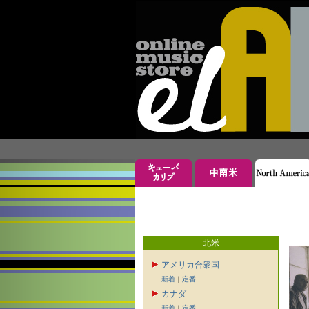
北米
アメリカ合衆国
新着
｜
定番
カナダ
新着
｜
定番