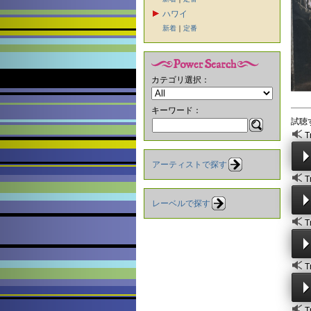
ハワイ
新着
｜
定番
カテゴリ選択：
キーワード：
試聴
T
アーティストで探す
T
レーベルで探す
T
T
T