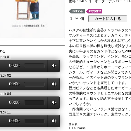
価格：2409円 オーダーナンバー：TX-
個
バスクの個性派打楽器チャラパルタの
マルティーネスによるオレカＴＸ。チ
を下に置いたいくつかの板きれに打ち
本の擂り粉木状の棒を駆使し複雑なリ
する
実に８年ぶりのセカンド作となった20
を高め、ラップランド、インド、モン
rack 01
の伝統的ミュージシャンとコラボレー
00:00
なるほど、１曲目からホーミーがフィ
シタール、ヴィーナなどか聞こえてき
rack 02
ーが流れ、イヌイット系のラップラン
いかないサウンドを展開しています。
00:00
親指ピアノなどとも共通したオーガニ
の特徴的なサウンドとミニマル的な共
rack 04
ってきます。様々な聴き方を提案して
00:00
いでしょうか。
一部出回っているフランス盤ではなく
rack 11
面見開き美麗デジパック。豪華ブック
00:00
曲目表：
1. Lauhazka