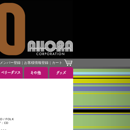
メンバー登録
｜
お客様情報登録
｜
カート
D / FOLK
ア：CD