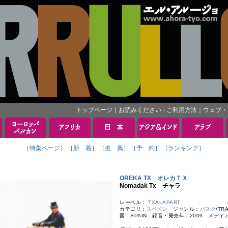
トップページ
｜
お読みください - ご利用方法
｜
ウェブ・
［特集ページ］
［新 着］
［推 薦］
［予 約］
［ランキング］
OREKA TX オレカＴＸ
Nomadak Tx チャラ
レーベル：
TXALAPART
カテゴリ：
スペイン
ジャンル：
バスク
/TRA
国：SPAIN 録音・発売年：2009 メディ