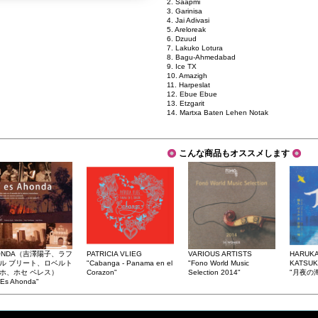
2. Saapmi
3. Garinisa
4. Jai Adivasi
5. Areloreak
6. Dzuud
7. Lakuko Lotura
8. Bagu-Ahmedabad
9. Ice TX
10. Amazigh
11. Harpeslat
12. Ebue Ebue
13. Etzgarit
14. Martxa Baten Lehen Notak
こんな商品もオススメします
ONDA（吉澤陽子、ラフ
PATRICIA VLIEG
VARIOUS ARTISTS
HARUKA
ル ブリート、ロベルト
"Cabanga - Panama en el
"Fono World Music
KATSUK
ホ、ホセ ペレス）
Corazon"
Selection 2014"
"月夜の
 Es Ahonda"