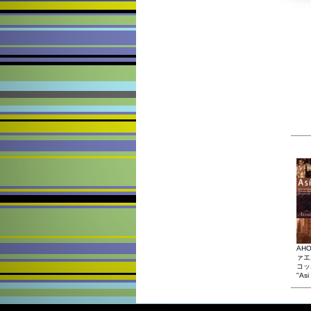
AH
ァエ
コッ
"Asi