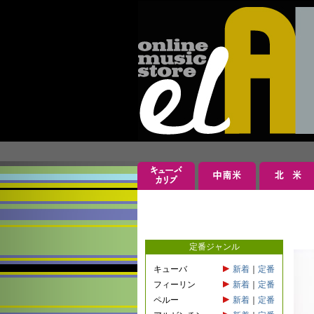
定番ジャンル
キューバ
新着
｜
定番
フィーリン
新着
｜
定番
ペルー
新着
｜
定番