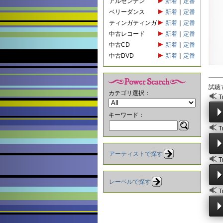
アルゼンチン
新着
｜
定番
ベリーダンス
新着
｜
定番
ティンガティンガ
新着
｜
定番
中古レコード
新着
｜
定番
中古CD
新着
｜
定番
中古DVD
新着
｜
定番
試聴
カテゴリ選択：
T
キーワード：
T
アーティストで探す
T
レーベルで探す
T