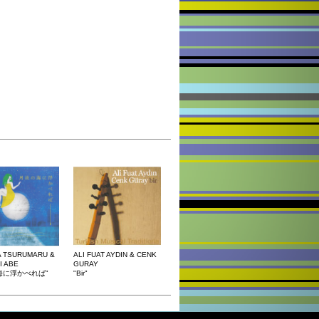
 TSURUMARU &
ALI FUAT AYDIN & CENK
I ABE
GURAY
海に浮かべれば"
"Bir"