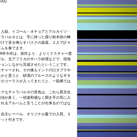
002
２人組、イゴール・オチョアとアルカイツ・
ャラパルタとは、手に持った擂り粉木状の棒
付けて音を鳴らすバスクの楽器。２人で計４
ズムを奏でます。
09年今作は、前作より、よりミクスチャー度
ゴル、北アフリカのサハラ砂漠などで、現地
ションしながら完成させたということです。
ーチャーされ、その後もインドの口タブラや
たかと思うと、砂漠のブルースのようなギタ
ドのコーラスが入ってきたりと、一筋縄では
ックなチャラパルタの音色は、これら異文化
通項が多く、一切違和感なく聞き手の耳に入
くれるアルバムと言うことが出来るのではな
、自主レーベル、オリジナル盤での入荷。３
レット付きです。