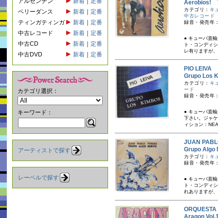
アルゼンチン
新着
｜
定番
Aerobio
カテゴリ：
キ
ベリーダンス
新着
｜
定番
中古レコード
ティンガティンガ
新着
｜
定番
録音・発売年：
中古レコード
新着
｜
定番
● キューバ直
中古CD
新着
｜
定番
ト・コンディシ
レ有りますが、
中古DVD
新着
｜
定番
PIO LEI
Grupo L
カテゴリ：
キ
ード
カテゴリ選択：
録音・発売年：
キーワード：
● キューバ直
下さい。ジャケ
ィション：NEAR
JUAN PA
Grupo A
アーティストで探す
カテゴリ：
キ
録音・発売年：
レーベルで探す
● キューバ直
ト・コンディシ
れありますが、
ORQUEST
Aragon Vol.