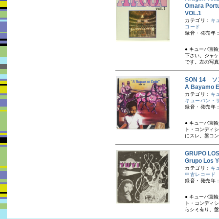
Omara Port
VOL.1
カテゴリ：
キ
コード
録音・発売年：
● キューバ直
下さい。ジャケ
です。左の写真
SON 14 ソ
A Bayam
カテゴリ：
キ
キューバン・
録音・発売年：
● キューバ直
ト・コンディシ
にスレ。盤コン
GRUPO L
Grupo L
カテゴリ：
キ
中古レコード
録音・発売年：
● キューバ直
ト・コンディシ
らシミ有り。盤