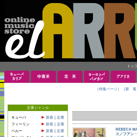
トッ
［特集ページ］
［新 着
定番ジャンル
キューバ
新着
｜
定番
フィーリン
新着
｜
定番
REBECA M
ペルー
新着
｜
定番
ス／フアン