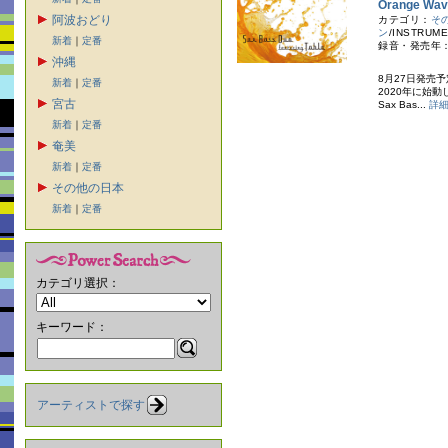
Orange 
阿波おどり
カテゴリ：
そ
ン
/INSTRUME
新着
｜
定番
録音・発売年：
沖縄
8月27日発売
新着
｜
定番
2020年に始動
宮古
Sax Bas...
詳
新着
｜
定番
奄美
新着
｜
定番
その他の日本
新着
｜
定番
カテゴリ選択：
キーワード：
アーティストで探す