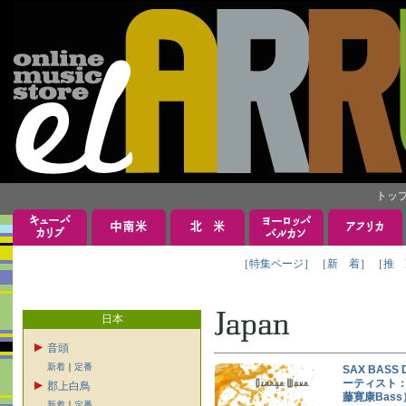
トッ
［特集ページ］
［新 着］
［推 
日本
音頭
新着
｜
定番
SAX BAS
ーティスト：
郡上白鳥
藤寛康Bas
新着
｜
定番