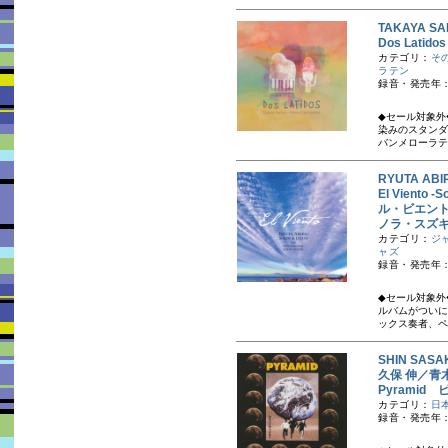
TAKAYA 
Dos Lat
カテゴリ：
そ
ラテン
録音・発売年：
◆セール対象外
染みのスタンダ
バンメローラテン
RYUTA A
El Viento -
ル・ビエント
ノラ・スズ
カテゴリ：
ジ
ャズ
録音・発売年：
◆セール対象外
ルバムがついに
ックス奏者、ペ
SHIN SASA
久保 伸／青木
Pyrami
カテゴリ：
日
録音・発売年：