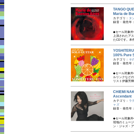
TANGO QU
Maria d
カテゴリ：
タ
録音・発売年：
◆セール対象外
上演されたアス
たCDです。本作
YOSHITER
100% Pur
カテゴリ：
そ
録音・発売年：
◆セール対象外
ルリンクなどの
リスト伊藤芳輝
CHIEMI N
Ascenda
カテゴリ：
ラ
ャズ
録音・発売年：
◆セール対象外◆
現地のミュージ
ン・ジャズ・アル