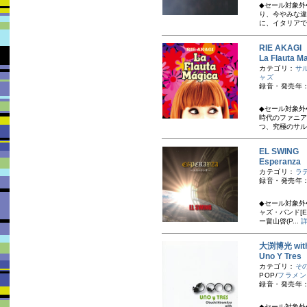
◆セール対象外
り、今やみな違
に、イタリアで
RIE AKAG
La Flaut
カテゴリ：
サ
ャズ
録音・発売年：
◆セール対象外
時代のファニア
つ、究極のサル
EL SWIN
Esperan
カテゴリ：
ラ
録音・発売年：
◆セール対象外
ャズ・バンド[EL
ー畠山啓(P...
大渕博光 wit
Uno Y T
カテゴリ：
そ
POP/
フラメン
録音・発売年：
◆セール対象外◆