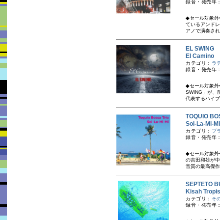
録音・発売年：
◆セール対象外
ているアンドレ
アノで演奏され
EL SWIN
El Cami
カテゴリ：
ラ
録音・発売年：
◆セール対象外
SWING」が
代表するハイブ
TOQUIO 
Sol-La-M
カテゴリ：
ブ
録音・発売年：
◆セール対象外
の吉田和雄が中
音質の最高傑作
SEPTETO
Kisah Trop
カテゴリ：
そ
録音・発売年：