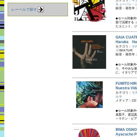
カテゴリ：
キ
キューバン・
録音・発売年：
レーベルで探す
◆セール対象外
面で活躍する（
たユニット、ジ
GAIA CU
Haruka Ha
カテゴリ：
そ
ズ
/MIXTUR
録音・発売年：
◆セール対象外
り、今やみな違
に、イタリアで
FUMITO H
Nuestra
カテゴリ：
ラ
ルサ
メディア：CD
◆セール対象外
真梨子、渡辺真
～ラテン・ピア
IRMA OSN
Ayacuch