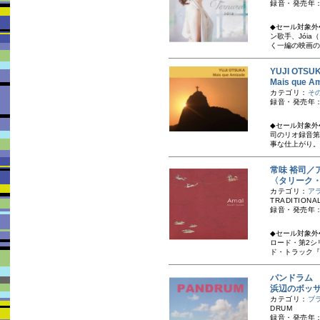
録音・発売年：2
◆セール対象外
ン歌手、Jói
く一編の映画の
YUJI OTS
Mais qu
カテゴリ：
そ
録音・発売年：
◆セール対象外
司のリオ録音第
事な仕上がり。
常味 裕司／
〈タリーク
カテゴリ：
ア
TRADITIONA
録音・発売年：
◆セール対象外
ロード・第2シ
ド・トラック『TA
パンドラム
浜辺のボッ
カテゴリ：
ブ
DRUM
録音・発売年：