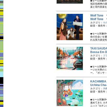
◆セール対象外
域文化精神の崩
楽と現代音楽を
Wolf Ton
Wolf Ton
カテゴリ：
そ
録音・発売年：
◆セール対象外
命の出会いを遂
れる実力派女性
TAXI SA
Bossa E
カテゴリ：
ブ
録音・発売年：
◆セール対象外
ージが大勢のミ
ー。『ボッサ・
KACHIMB
Uchina C
カテゴリ：
沖
録音・発売年：
◆セール対象外
進めてきた カ
ニット “カチンバ