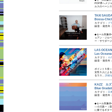
POP界へメジ
ルスのベーシス
TAXI SA
Bossa-Ch
カテゴリ：
ブ
録音・発売年：
◆セール対象外
ョアン・ジルベ
ー・サウダージ
LAS OCE
Las Oce
カテゴリ：
そ
録音・発売年：
ポイント５倍 ＜
女性５人による最
るラス...
詳細
KAZZ カズ
Blue Gr
カテゴリ：
日
録音・発売年：
◆セール対象外
—小川真一（音
に奏でるギター奏