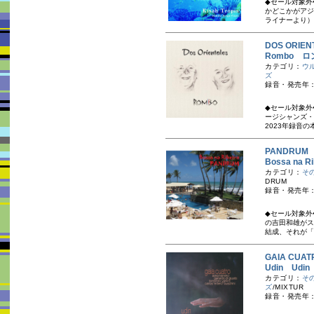
◆セール対象外
かどこかがアジ
ライナーより）
DOS ORI
Rombo ロ
カテゴリ：
ウ
ズ
録音・発売年：
◆セール対象外
ージシャンズ・
2023年録音の
PANDRU
Bossa na
カテゴリ：
そ
DRUM
録音・発売年：
◆セール対象外
の吉田和雄がス
結成、それが「パ
GAIA CU
Udin Udin
カテゴリ：
そ
ズ
/MIXTUR
録音・発売年：