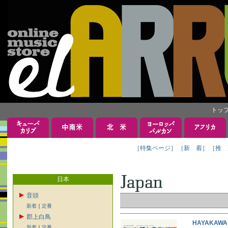
トッ
［特集ページ］
［新 着］
［推 
日本
音頭
新着
｜
定番
郡上白鳥
HAYAKAW
新着
｜
定番