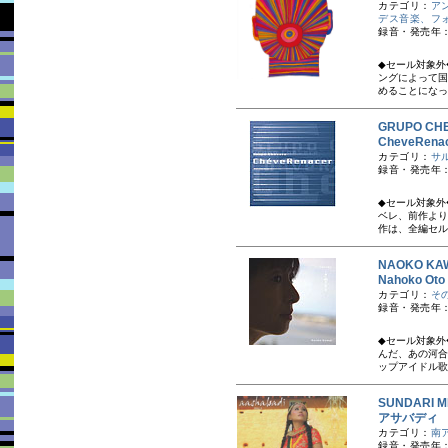
カテゴリ：
ア
デス音楽、フ
録音・発売年：
◆セール対象外
ングによって国
めることになっ
GRUPO C
CheveRe
カテゴリ：
サ
録音・発売年：
◆セール対象外
ベレ、前作より
作は、全編セル
NAOKO K
Nahoko Ot
カテゴリ：
そ
録音・発売年：
◆セール対象外◆
んだ、あの河合
ップアイドル歌手
SUNDARI
アサバディ
カテゴリ：
南
録音・発売年：