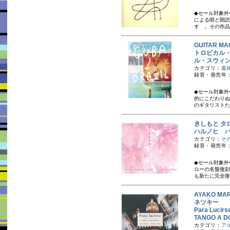
◆セール対象外
による唄と朗読
すゞ。その作品
GUITAR M
トロピカル
ル・スウィ
カテゴリ：
書
録音・発売年：
◆セール対象外
的にこだわりぬ
のギタリストたち
きしもと タ
ハルノヒ 
カテゴリ：
そ
録音・発売年：
◆セール対象外
ローの名盤復刻
も新たに完全復
AYAKO MA
ネツキー
Para Lucir
TANGO A D
カテゴリ：
ア