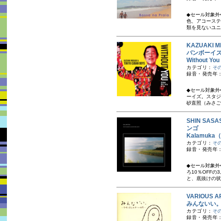
◆セール対象外
色、アコーステ
類を見ないユニ
KAZUAKI 
バンボーイ
Without
カテゴリ：
そ
録音・発売年：
◆セール対象外
ーイズ。スタジ
砂直照（みさごた
SHIN SA
ンゴ
Kalamu
カテゴリ：
そ
録音・発売年：
◆セール対象外
ろ10％OFF
と、底抜けの状
VARIOUS A
みんないい
カテゴリ：
そ
録音・発売年：