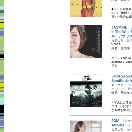
◆セール対象外
BS-1「地球
澄んだ歌声に癒
JASMINE
In The We
ル・アウワ
カテゴリ：
日
VOCAL
録音・発売年：
ポイント5倍ALT
JasmineのV
見る
SHIN SAS
Semilla d
カテゴリ：
ア
ー/
アンデス音
録音・発売年：
※本人による曲
クローレに早く
な基礎を学ぶた
JOIA ジョ
Ternura
カテゴリ：
そ