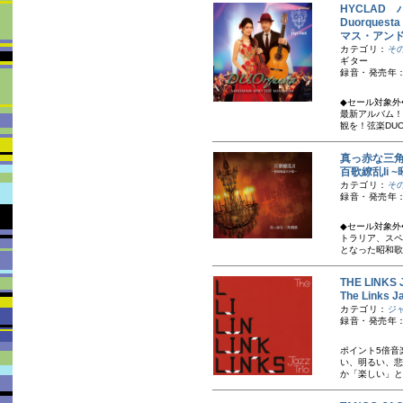
HYCLAD
Duorques
マス・アン
カテゴリ：
そ
ギター
録音・発売年：
◆セール対象外
最新アルバム！
観を！弦楽DUO
真っ赤な三
百歌繚乱Ii 
カテゴリ：
そ
録音・発売年：
◆セール対象外◆
トラリア、スペ
となった昭和歌
THE LIN
The Link
カテゴリ：
ジ
録音・発売年：
ポイント5倍 
い、明るい、悲
か「楽しい」と