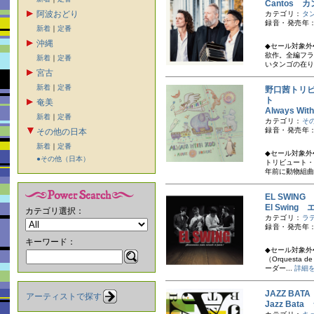
Cantos 
阿波おどり
カテゴリ：
タ
録音・発売年：
新着
｜
定番
沖縄
◆セール対象外
欲作。全編フラ
新着
｜
定番
いタンゴの在り
宮古
新着
｜
定番
野口茜トリ
ト
奄美
Always 
新着
｜
定番
カテゴリ：
そ
録音・発売年：
その他の日本
新着
｜
定番
◆セール対象外
●その他（日本）
トリビュート・
年前に動物組曲
EL SWIN
El Swin
カテゴリ選択：
カテゴリ：
ラ
録音・発売年：
キーワード：
◆セール対象外◆
（Orquesta
ーダー...
詳細
JAZZ BA
アーティストで探す
Jazz Bat