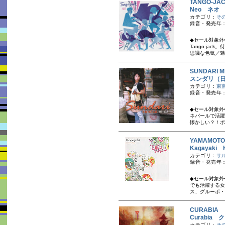
TANGO-J
Neo ネオ
カテゴリ：
そ
録音・発売年：
◆セール対象外
Tango-ja
思議な色気／魅力
SUNDARI
スンダリ（日本
カテゴリ：
東
録音・発売年：
◆セール対象外
ネパールで活躍
懐かしい？！ポ
YAMAMOT
Kagayaki 
カテゴリ：
サ
録音・発売年：
◆セール対象外
でも活躍する女
ス、グルーポ・
CURABIA
Curabia 
カテゴリ：
そ