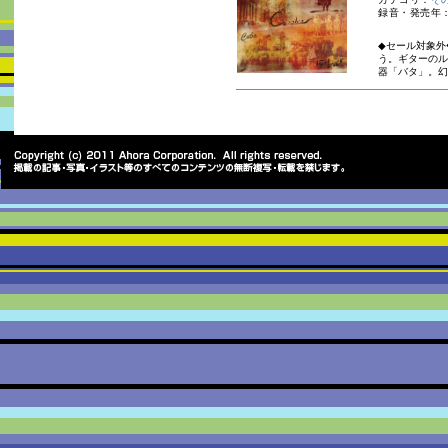
録音・発売年：
◆セール対象外
う。ギターのル
器「バタ」。幻