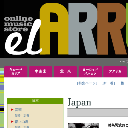
トッ
［特集ページ］
［新 着］
［推 
日本
音頭
新着
｜
定番
郡上白鳥
徳島阿波おど
新着
｜
定番