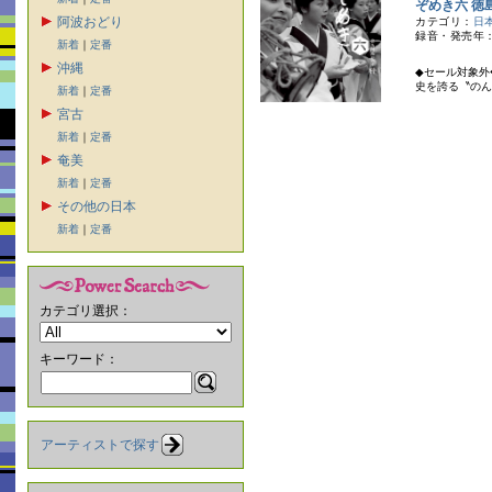
ぞめき六 徳
阿波おどり
カテゴリ：
日
録音・発売年：
新着
｜
定番
沖縄
◆セール対象外
史を誇る〝のん
新着
｜
定番
宮古
新着
｜
定番
奄美
新着
｜
定番
その他の日本
新着
｜
定番
カテゴリ選択：
キーワード：
アーティストで探す