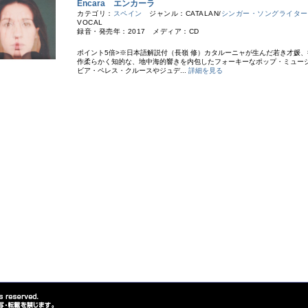
Encara エンカーラ
カテゴリ：
スペイン
ジャンル：CATALAN/
シンガー・ソングライター
VOCAL
録音・発売年：2017 メディア：CD
ポイント5倍>※日本語解説付（長嶺 修） カタルーニャが生んだ若き才媛、
作柔らかく知的な、地中海的響きを内包したフォーキーなポップ・ミュー
ビア・ペレス・クルースやジュデ...
詳細を見る