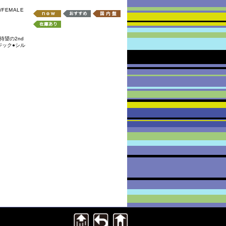
/FEMALE
待望の2nd
ジック●シル