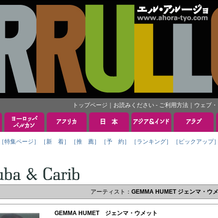
トップページ
｜
お読みください - ご利用方法
｜
ウェブ・
［特集ページ］
［新 着］
［推 薦］
［予 約］
［ランキング］
［ピックアップ
アーティスト：
GEMMA HUMET ジェンマ・ウ
GEMMA HUMET ジェンマ・ウメット