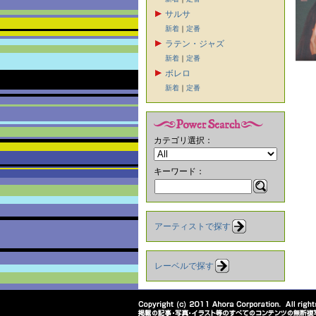
サルサ
新着
｜
定番
ラテン・ジャズ
新着
｜
定番
ボレロ
新着
｜
定番
カテゴリ選択：
キーワード：
アーティストで探す
レーベルで探す