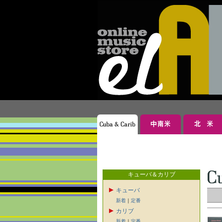
キューバ＆カリブ
キューバ
新着
｜
定番
カリブ
新着
｜
定番