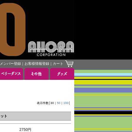
メンバー登録
｜
お客様情報登録
｜
カート
］
表示件数│
30
｜
50
｜
100
│
メット
2750円