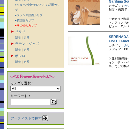
Garifuna
●キューバ以外のスペイン語圏カリ
カテゴリ：
カ
録音・発売年：
ブ
●フランス語圏カリブ
中米カリブ海岸
●英語圏カリブ
ト。アウレリオ
●その他のカリブ
ビュー・アルバ
サルサ
SERENA
新着
｜
定番
Flor Di
ラテン・ジャズ
カテゴリ：
カ
メディア：CD
新着
｜
定番
ボレロ
※日本語解説付
新着
｜
定番
ィン・チン・ベ
島。そして本邦
カテゴリ選択：
キーワード：
アーティストで探す