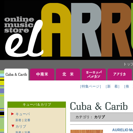
トッ
［特集ページ］
［新 着］
［推 
キューバ＆カリブ
キューバ
カテゴリ：
カリブ
新着
｜
定番
カリブ
AURELIO
新着
｜
定番