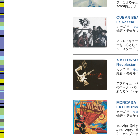
ラーによるキュ
2003年にリリ
CUBAN B
La Recet
カテゴリ：
キ
録音・発売年：
アフロ・キュー
ーを中心として
ル・スターズ（C
X ALFO
Revolux
カテゴリ：
キ
録音・発売年：20
アフロキューバ
のロック・バン
あたるＸ（エキ
MONCAD
En El M
カテゴリ：
キ
録音・発売年：
1972年に学
の2012年作
ら、ポップスや