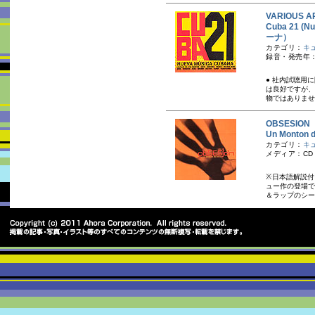
VARIOUS A
Cuba 21 
ーナ）
カテゴリ：
キ
録音・発売年：2
● 社内試聴用
は良好ですが、
物ではありませ
OBSESIO
Un Mont
カテゴリ：
キ
メディア：CD
※日本語解説付
ュー作の登場で
＆ラップのシー