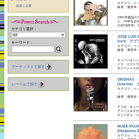
カテゴリ：
キ
新着
｜
定番
録音・発売年：
1997年創設
た、74年生ま
の2018年作。
カテゴリ選択：
JOSE LU
Avril アブ
キーワード：
カテゴリ：
キ
録音・発売年：
キューバ人シン
イス・エストラ
アーティストで探す
オリーシャスの
ORISHAS
レーベルで探す
Gourmet
カテゴリ：
キ
ン
録音・発売年：
アフロ・キュー
アドニス＆オサ
チューチョ・バ
NUBE RO
Dibujem
カテゴリ：
キ