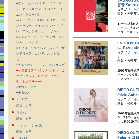
SABROSU
●ヴォーカル（ボレロ、フィーリ
旨音 Sabros
ン、カンシオーン、トローバ、ヌ
カテゴリ：
そ
録音・発売年：
エバ・トローバ）
●バイラブレ～サルサ系（キューバ
◆セール対象外
ン・サルサ、ティンバ、バイラブ
シーンに大きな
レ、コンテンポラリー・ソン）
ーラ・デル・ソ
●チャチャチャ、チャランガ、ダン
ソーン、マンボ
LA TROV
La Trovu
●アフロ・キューバン（ルンバ、サ
カテゴリ：
キ
ンテリーア、コンガ、ルクミな
ター
ど）
録音・発売年：
●キューバン・ジャズ～デスカルガ
●その他（クバトン、レゲトン、ヒ
1997年創設
リースの2枚組
ップ・ホップ、ロック、ファン
オクルタ～アバ
ク、ミクスチャー）
●中古アナログ
DIEGO G
●中古CD
Piloto A
カリブ
カテゴリ：
キ
録音・発売年：
新着
｜
定番
サルサ
1997年創設
た、74年生ま
新着
｜
定番
による2019年
ラテン・ジャズ
新着
｜
定番
DIEGO G
Palante 
ボレロ