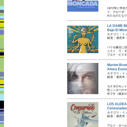
1972年に学
ド、グルーポ・
れたものとなり
LA DAME
Bajo El 
カテゴリ：
キ
録音・発売年：
パリを拠点に活
ニスト、ラ・ダ
ブエナ・ビスタ
Marion B
Ahora Ex
カテゴリ：
キ
録音・発売年：
カナダのモント
性シンガーのマ
作です（彼女の
LOS ALD
Censura
カテゴリ：
キ
録音・発売年：
アルド・ロベル