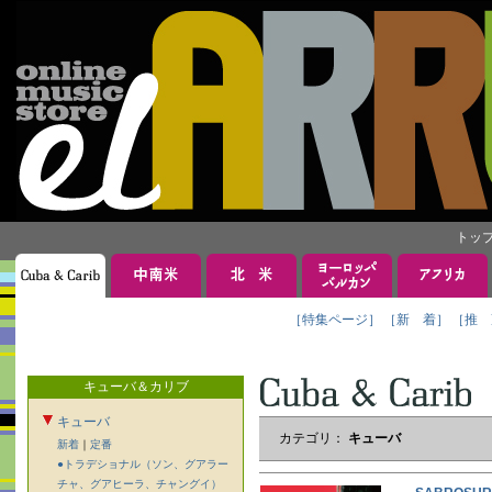
トッ
［特集ページ］
［新 着］
［推 
キューバ＆カリブ
キューバ
カテゴリ：
キューバ
新着
｜
定番
●トラデショナル（ソン、グアラー
チャ、グアヒーラ、チャングイ）