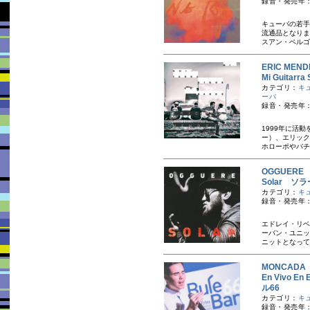
録音・発売年：
キューバの若手
流通品となりま
スアン・ペルゴ
ERIC ME
Mi Guita
カテゴリ：
キ
ーバ
録音・発売年：
1999年に活
ー）、エリック
ホローポやバチ
OGGUER
Solar ソ
カテゴリ：
キ
録音・発売年：
エドレイ・リベ
ーバン・ユニッ
ニットとなってい
MONCAD
En Vivo 
ル66
カテゴリ：
キ
録音・発売年：