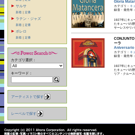
Gloria M
サルサ
カテゴリ：
キ
録音・発売年：
新着
｜
定番
ラテン・ジャズ
1927年にキ
たキューバの歴
新着
｜
定番
サーレスやリバ
ボレロ
新着
｜
定番
CONJUNT
ーラ
Aniversa
カテゴリ：
キ
録音・発売年：
カテゴリ選択：
1927年にキ
たキューバの歴
キーワード：
リア・クルース
アーティストで探す
レーベルで探す