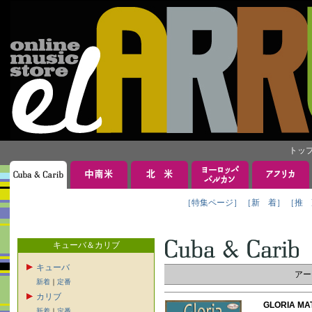
トッ
［特集ページ］
［新 着］
［推 
キューバ＆カリブ
キューバ
アー
新着
｜
定番
カリブ
GLORIA 
新着
｜
定番