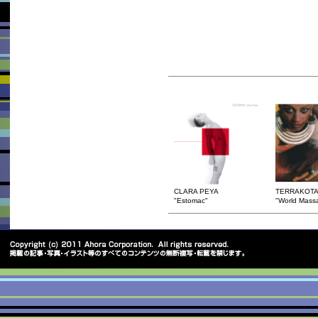
CLARA PEYA
TERRAKOT
"Estomac"
"World Massa