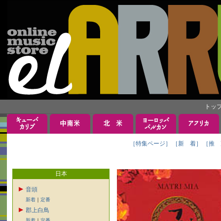
トッ
［特集ページ］
［新 着］
［推 
日本
音頭
新着
｜
定番
郡上白鳥
新着
｜
定番