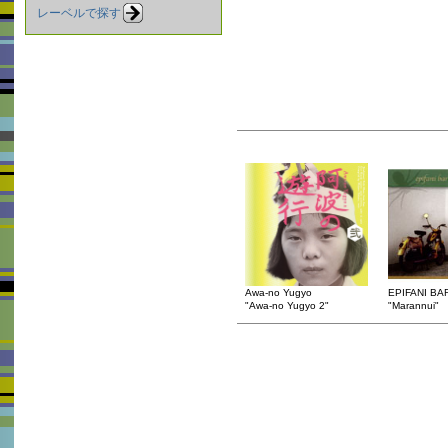
レーベルで探す
Awa-no Yugyo
EPIFANI B
"Awa-no Yugyo 2"
"Marannui"