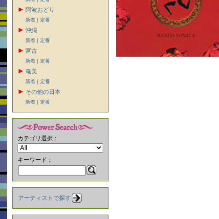
阿波おどり
新着
｜
定番
沖縄
新着
｜
定番
宮古
新着
｜
定番
奄美
新着
｜
定番
その他の日本
新着
｜
定番
カテゴリ選択：
キーワード：
アーティストで探す