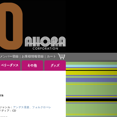
メンバー登録
｜
お客様情報登録
｜
カート
］
A
Jara
ャンル：
アンデス音楽、フォルクローレ
 メディア：CD