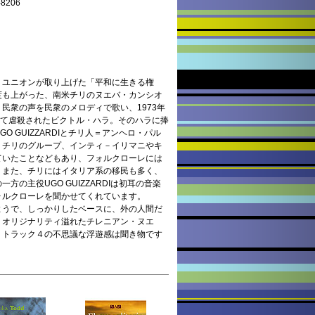
206
ユニオンが取り上げた「平和に生きる権
度も上がった、南米チリのヌエバ・カンシオ
民衆の声を民衆のメロディで歌い、1973年
って虐殺されたビクトル・ハラ。そのハラに捧
 GUIZZARDIとチリ人＝アンヘロ・パル
、チリのグループ、インティ－イリマニやキ
ていたことなどもあり、フォルクローレには
。また、チリにはイタリア系の移民も多く、
の主役UGO GUIZZARDIは初耳の音楽
ォルクローレを聞かせてくれています。
ようで、しっかりしたベースに、外の人間だ
、オリジナリティ溢れたチレニアン・ヌエ
。トラック４の不思議な浮遊感は聞き物です