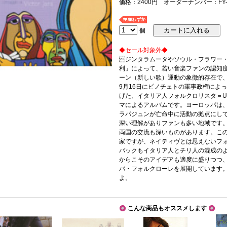
価格：2400円 オーダーナンバー：FY-8
個
◆セール対象外◆
ジンタラムータやソウル・フラワー・
利」によって、若い音楽ファンの認知
ーン（新しい歌）運動の象徴的存在で、
9月16日にピノチェトの軍事政権によ
げた、イタリア人フォルクロリスタ＝UGO
マによるアルバムです。ヨーロッパは
ラパジュンが亡命中に活動の拠点にし
深い理解がありファンも多い地域です
両国の交流も深いものがあります。この一方
家ですが、ネイティヴとは思えないフ
バックもイタリア人とチリ人の混成の
からこそのアイデアも適度に盛りつつ
バ・フォルクローレを展開しています
よ。
こんな商品もオススメします