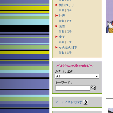
阿波おどり
新着
｜
定番
沖縄
新着
｜
定番
宮古
新着
｜
定番
奄美
新着
｜
定番
その他の日本
新着
｜
定番
カテゴリ選択：
キーワード：
アーティストで探す