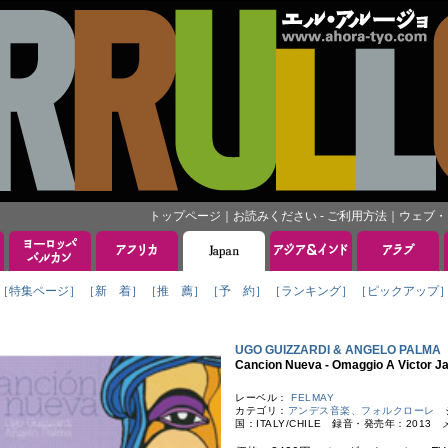
トップページ
｜
お読みください - ご利用方法
｜
ウェブ・
［特集ページ］
［新 着］
［推 薦］
［予 約］
［ランキング］
［ピックアップ
UGO GUIZZARDI & ANGELO PALM
Cancion Nueva - Omaggio A Victor 
レーベル：
FELMAY
カテゴリ：
アンデス音楽、フォルクローレ
ジ
国：ITALY/CHILE 録音・発売年：2013