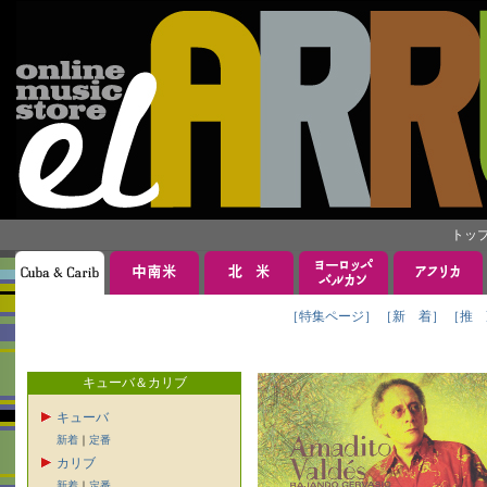
トッ
［特集ページ］
［新 着］
［推 
キューバ＆カリブ
キューバ
新着
｜
定番
カリブ
新着
｜
定番