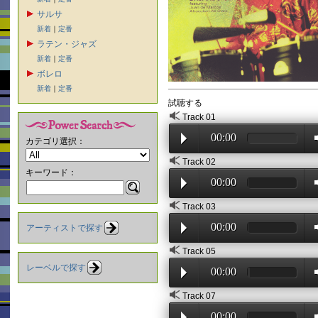
サルサ
新着
｜
定番
ラテン・ジャズ
新着
｜
定番
ボレロ
新着
｜
定番
試聴する
Track 01
00:00
カテゴリ選択：
Track 02
キーワード：
00:00
Track 03
00:00
アーティストで探す
Track 05
レーベルで探す
00:00
Track 07
00:00