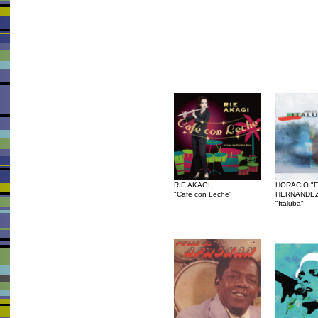
RIE AKAGI
HORACIO "
"Cafe con Leche"
HERNANDE
"Italuba"