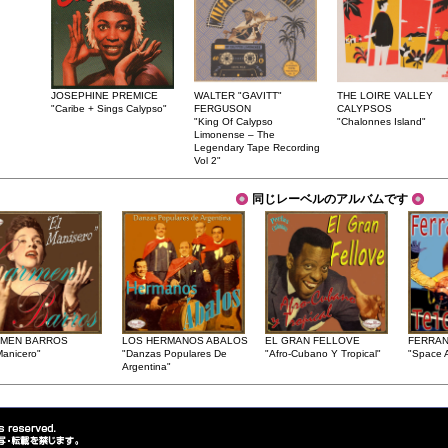
JOSEPHINE PREMICE
WALTER "GAVITT"
THE LOIRE VALLEY
"Caribe + Sings Calypso"
FERGUSON
CALYPSOS
"King Of Calypso
"Chalonnes Island"
Limonense – The
Legendary Tape Recording
Vol 2"
同じレーベルのアルバムです
MEN BARROS
LOS HERMANOS ABALOS
EL GRAN FELLOVE
FERRAN
Manicero"
"Danzas Populares De
"Afro-Cubano Y Tropical"
"Space 
Argentina"