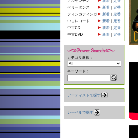
アルゼンチン
新着
｜
定番
ベリーダンス
新着
｜
定番
ティンガティンガ
新着
｜
定番
中古レコード
新着
｜
定番
中古CD
新着
｜
定番
中古DVD
新着
｜
定番
カテゴリ選択：
キーワード：
アーティストで探す
レーベルで探す