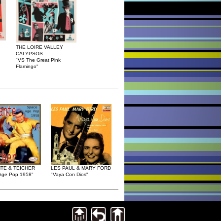
THE LOIRE VALLEY
CALYPSOS
"VS The Great Pink
Flamingo"
TE & TEICHER
LES PAUL & MARY FORD
Age Pop 1958"
"Vaya Con Dios"