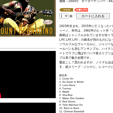
価格：2000円 オーダーナンバー：84257
個
1923年生まれ、2015年に亡くなっ
ィーノ。本作は、1962年のヒット作『
曲順はシャッフルされていますが全トラ
LAY, LAY, LAY」の曲名が別のもの
ソウルフルなヴォーカルに、ジャジー
ールパンも含むアンサンブル。ハイテ
ートでラフに飛ばすバハマ産カリプソ
プロ系で魅力全開です。
盤起こし？思われますが、ノイズもほ
す。紙スリーブ・ジャケに、レコードに
曲目表：
1. Come On
2. Go Down to Bimini
3. Love Alone
4. Convoy
5. Mable
6. Sha-Bop
7. Water She Garden
8. Red Shoes
9. Time Marches On
10. Back to Back
11. Chinese Baseball