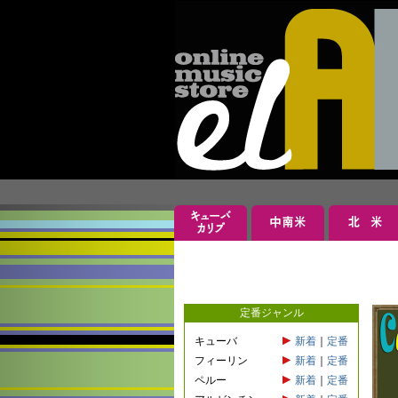
定番ジャンル
キューバ
新着
｜
定番
フィーリン
新着
｜
定番
ペルー
新着
｜
定番