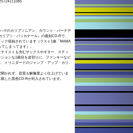
24111085
たバハマのカリプソニアン、カウント・バーナデ
カリプソ・バッカナール』の復刻CD-Rで、
ック収録されています（ラスト1曲「MAMA
になってしまってます）。
なテイストも含むサックスやギター、スティ
ンションな1曲目を皮切りに、ファンキーなビ
は、トリニダードのジャンプ・アップ・カリ
ぼ聞かれず、音質も解像度よく仕上げていま
模した黒色CD-Rが封入されています。