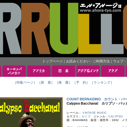
トップページ
｜
お読みください - ご利用方法
｜
ウェブ・
［特集ページ］
［新 着］
［推 薦］
［予 約］
［ランキング］
COUNT BERNADINO カウント・
Calypso Bacchanal カリプソ・バ
レーベル：
VINTAGE MUSIC
カテゴリ：
カリブ
ジャンル：
CALYPSO
国：BAHAMAS 録音・発売年：1962 メデ