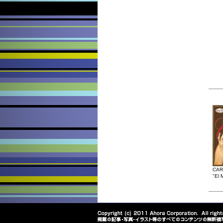
CAR
"El 