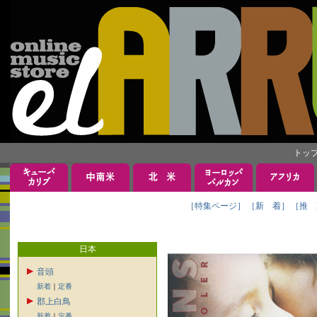
トッ
［特集ページ］
［新 着］
［推 
日本
音頭
新着
｜
定番
郡上白鳥
新着
｜
定番