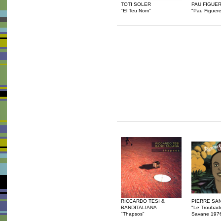
TOTI SOLER
PAU FIGUE
"El Teu Nom"
"Pau Figuere
RICCARDO TESI &
PIERRE SA
BANDITALIANA
"Le Troubad
"Thapsos"
Savane 197