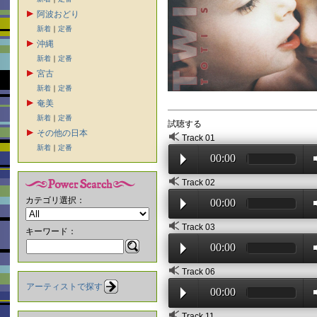
阿波おどり
新着
｜
定番
沖縄
新着
｜
定番
宮古
新着
｜
定番
奄美
新着
｜
定番
試聴する
その他の日本
Track 01
新着
｜
定番
00:00
Track 02
カテゴリ選択：
00:00
Track 03
キーワード：
00:00
Track 06
アーティストで探す
00:00
Track 11