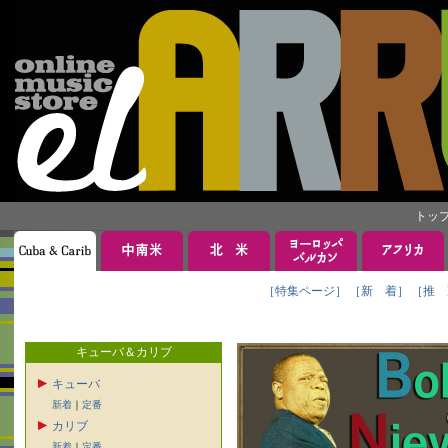
トッ
［特集ページ］
［新 着］
［推 
キューバ＆カリブ
キューバ
新着
｜
定番
カリブ
新着
｜
定番