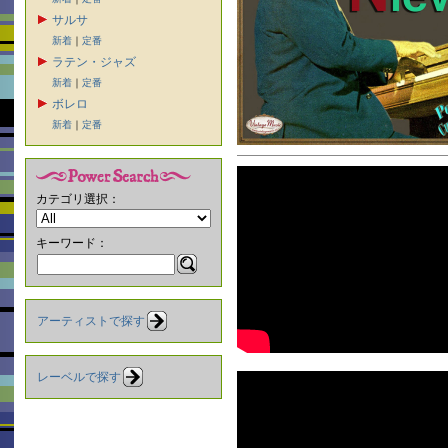
サルサ
新着
｜
定番
ラテン・ジャズ
新着
｜
定番
ボレロ
新着
｜
定番
カテゴリ選択：
キーワード：
アーティストで探す
レーベルで探す