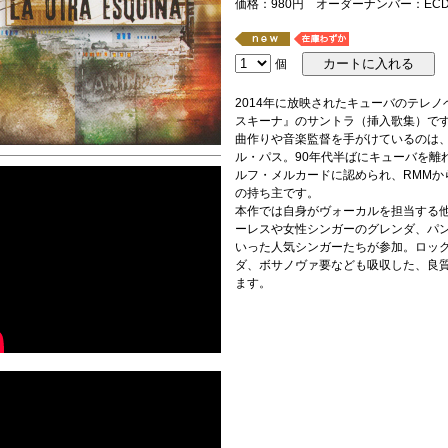
価格：980円 オーダーナンバー：ECD-
個
2014年に放映されたキューバのテレ
スキーナ』のサントラ（挿入歌集）で
曲作りや音楽監督を手がけているのは、
ル・パス。90年代半ばにキューバを離
ルフ・メルカードに認められ、RMMか
の持ち主です。
本作では自身がヴォーカルを担当する
ーレスや女性シンガーのグレンダ、パ
いった人気シンガーたちが参加。ロッ
ダ、ボサノヴァ要なども吸収した、良
ます。