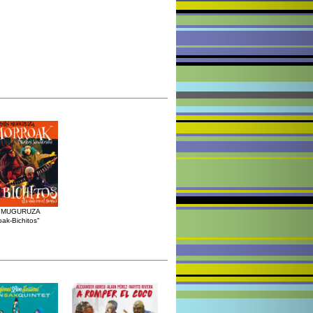
 MUGURUZA
ak-Bichitos"