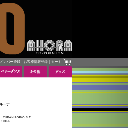
メンバー登録
｜
お客様情報登録
｜
カート
］
スキーナ
UBAN POP/O.S.T.
：CD-R