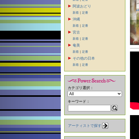
阿波おどり
新着
｜
定番
沖縄
新着
｜
定番
宮古
新着
｜
定番
奄美
新着
｜
定番
その他の日本
新着
｜
定番
カテゴリ選択：
キーワード：
アーティストで探す