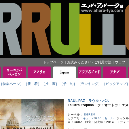
トップページ
｜
お読みください - ご利用方法
｜
ウェブ・
［特集ページ］
［新 着］
［推 薦］
［予 約］
［ランキング］
［ピックアップ
RAUL PAZ ラウル・パス
La Otra Esquina ラ・オートラ・エ
レーベル：
EGREM
カテゴリ：
キューバ
/
980円セール
ジャンル：C
国：CUBA 録音・発売年：2014 メディア