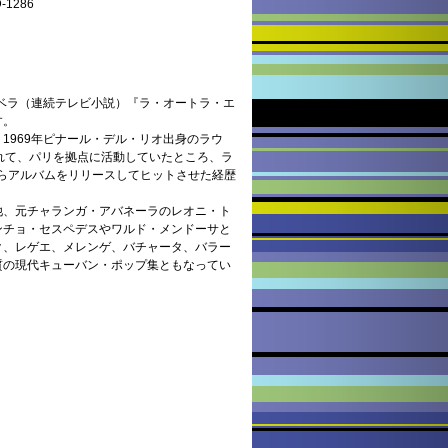
1286
ノベラ（連続テレビ小説）『ラ・オートラ・エ
す。
1969年ピナール・デル・リオ出身のラウ
れて、パリを拠点に活動していたところ、ラ
らアルバムをリリースしてヒットさせた経歴
他、元チャランガ・アバネーラのレオニ・ト
ンチョ・セスペデスやワルド・メンドーサと
ク、レゲエ、メレンゲ、バチャータ、バラー
質の現代キューバン・ポップ集ともなってい