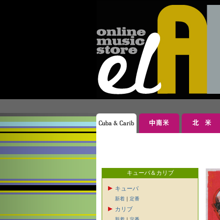
キューバ＆カリブ
キューバ
新着
｜
定番
カリブ
新着
｜
定番