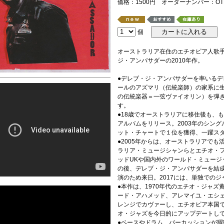
価格：1500円 オーダーナンバー：OTH-
個
オーストラリア在住のエチオピア人歌
ジ・アンバサダーの2010年作。
●デレブ・ジ・アンバサダーを率いる
ールのアズマリ（伝統楽師）の家系に
の伝統楽器＝一弦ヴァイオリン）を弾
す。
●18歳でオーストラリアに移住後も、
アルバムをリリース。2003年のシング
ット・チャートで１位を獲得、一躍ス
●2005年からは、オーストラリアで
ラリア・ミュージシャンらとエチオ・
ッドUKや国内外のワールド・ミュージ
の後、デレブ・ジ・アンバサダーを結成。2
演のため来日。2017には、単独での
●本作は、1970年代のエチオ・ジャ
ード・アハメッド、アレマイユ・エシ
レンジでカヴァーし、エチオピア本国
オ・ジャズを今日的にアップデートし
●ベースやドラム、パーカッションが