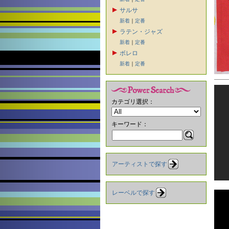
サルサ
新着
｜
定番
ラテン・ジャズ
新着
｜
定番
ボレロ
新着
｜
定番
カテゴリ選択：
キーワード：
アーティストで探す
レーベルで探す