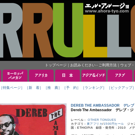
トップページ
｜
お読みください - ご利用方法
｜
ウェブ・
［特集ページ］
［新 着］
［推 薦］
［予 約］
［ランキング］
［ピックアップ
DEREB THE AMBASSADOR デ
Dereb The Ambassador デレブ
レーベル：
OTHER TONGUES
カテゴリ：
東アフリカ
/
1500円セール
ジャンル：
国：ETHIOPIA 録音・発売年：2010 メ