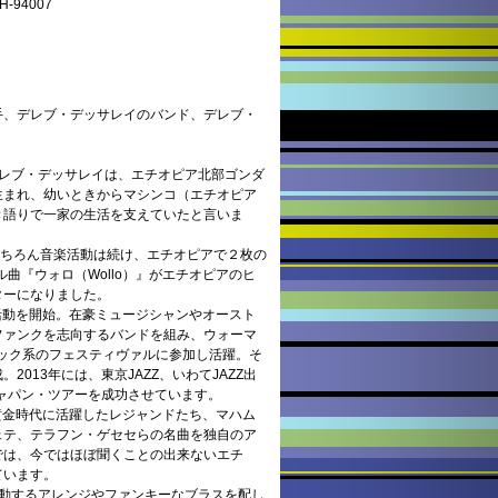
94007
手、デレブ・デッサレイのバンド、デレブ・
デレブ・デッサレイは、エチオピア北部ゴンダ
生まれ、幼いときからマシンコ（エチオピア
き語りで一家の生活を支えていたと言いま
もちろん音楽活動は続け、エチオピアで２枚の
ル曲『ウォロ（Wollo）』がエチオピアのヒ
ターになりました。
も活動を開始。在豪ミュージシャンやオースト
ファンクを志向するバンドを組み、ウォーマ
ック系のフェスティヴァルに参加し活躍。そ
013年には、東京JAZZ、いわてJAZZ出
ジャパン・ツアーを成功させています。
ズ黄金時代に活躍したレジャンドたち、マハム
ェテ、テラフン・ゲセセらの名曲を独自のア
では、今ではほぼ聞くことの出来ないエチ
ています。
躍動するアレンジやファンキーなブラスを配し