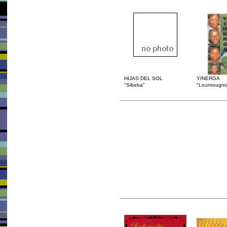
HIJAS DEL SOL
YINERGA
"Sibeba"
"Lountougni