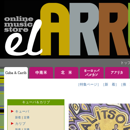
トッ
［特集ページ］
［新 着］
［推 
キューバ＆カリブ
キューバ
新着
｜
定番
カリブ
新着
｜
定番