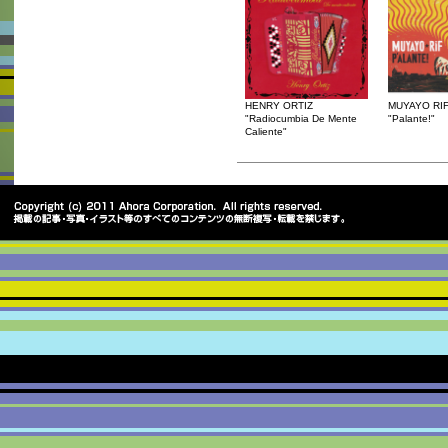
HENRY ORTIZ
MUYAYO RI
"Radiocumbia De Mente
"Palante!"
Caliente"