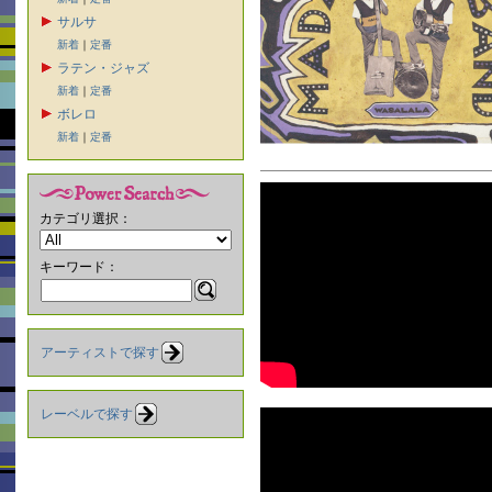
サルサ
新着
｜
定番
ラテン・ジャズ
新着
｜
定番
ボレロ
新着
｜
定番
カテゴリ選択：
キーワード：
アーティストで探す
レーベルで探す