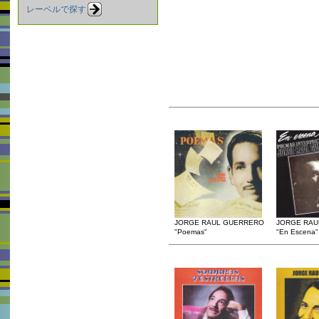
レーベルで探す
JORGE RAUL GUERRERO
JORGE RAU
"Poemas"
"En Escena"