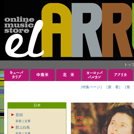
トッ
［特集ページ］
［新 着］
［推 
日本
音頭
新着
｜
定番
郡上白鳥
新着
｜
定番