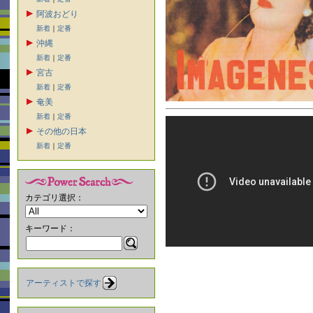
阿波おどり
新着
｜
定番
沖縄
新着
｜
定番
宮古
新着
｜
定番
奄美
新着
｜
定番
その他の日本
新着
｜
定番
カテゴリ選択：
キーワード：
アーティストで探す