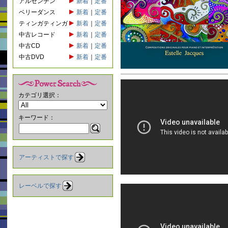
アルゼンチン
新着
｜
定番
ベリーダンス
新着
｜
定番
ティンガティンガ
新着
｜
定番
中古レコード
新着
｜
定番
中古CD
新着
｜
定番
中古DVD
新着
｜
定番
カテゴリ選択：
キーワード：
アーティストで探す
レーベルで探す