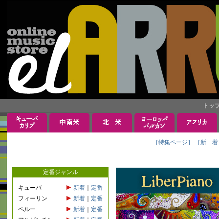
トッ
［特集ページ］
［新 着
定番ジャンル
キューバ
新着
｜
定番
フィーリン
新着
｜
定番
ペルー
新着
｜
定番