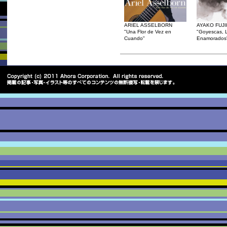
ARIEL ASSELBORN
AYAKO FUJI
"Una Flor de Vez en
"Goyescas, 
Cuando"
Enamorados