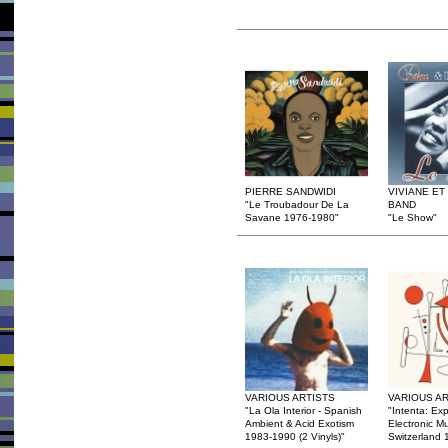
PIERRE SANDWIDI
VIVIANE ET
"Le Troubadour De La
BAND
Savane 1976-1980"
"Le Show"
VARIOUS ARTISTS
VARIOUS AR
"La Ola Interior - Spanish
"Intenta: Ex
Ambient & Acid Exotism
Electronic M
1983-1990 (2 Vinyls)"
Switzerland 