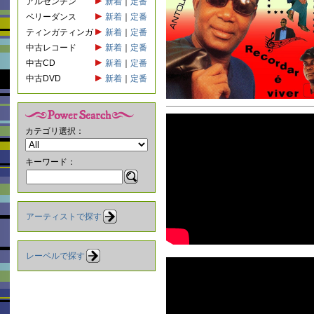
アルゼンチン
新着
｜
定番
ベリーダンス
新着
｜
定番
ティンガティンガ
新着
｜
定番
中古レコード
新着
｜
定番
中古CD
新着
｜
定番
中古DVD
新着
｜
定番
カテゴリ選択：
キーワード：
アーティストで探す
レーベルで探す