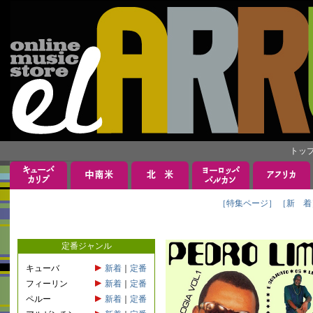
トッ
［特集ページ］
［新 着
定番ジャンル
キューバ
新着
｜
定番
フィーリン
新着
｜
定番
ペルー
新着
｜
定番