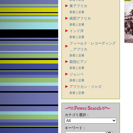
東アフリカ
新着
｜
定番
南部アフリカ
新着
｜
定番
インド洋
新着
｜
定番
フィールド・レコーディング
＿アフリカ
新着
｜
定番
親指ピアノ
新着
｜
定番
ジェンベ
新着
｜
定番
アフリカン・ジャズ
新着
｜
定番
カテゴリ選択：
キーワード：