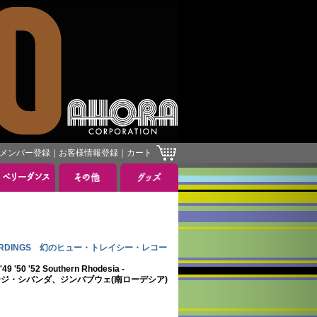
メンバー登録
｜
お客様情報登録
｜
カート
］
 RECORDINGS 幻のヒュー・トレイシー・レコー
49 '50 '52 Southern Rhodesia -
ョージ・シバンダ、ジンバブウェ(南ローデシア)