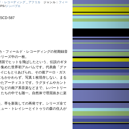
ド・レコーディング＿アフリカ
ジャンル：
フィー
PS/
ジンバブエ
CD-587
リカ・フィールド・レコーディングの初期録音
シリーズ中の一枚。
諸国でヒットを飛ばしたという、伝説のギタ
を集めた世界初アルバムです。代表曲「グァ
ウェイにもとりあげられ、その後アーロ・ガス
にもかかわらず、写真１枚現存しない、まる
いたアーティストです。ラグタイムやカント
ブなどの南ア系音楽などまで、レパートリー
トたちの中でも随一。自然体で理屈抜きに楽
た、帯を新装しての再発です。シリーズ全て
ヒュー・トレイシーとイトゥリの森の住人が