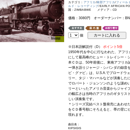
カテゴリ：
アフリカ
/
南部アフリカ
/
フィール
ルド・レコーディング
/EARLY AFRICAN PO
国：ZIMBABWE メディア：CD
価格：3080円 オーダーナンバー：BNS
個
※日本語解説付（D）
ポイント5倍
1950年代を中心に行なわれた、アフ
にして最高峰のヒュー・トレイシー・
本ＣＤは、50年前後に、東南アフリカ
ー弾き語りジャージ・シバンダの録音
ビ・グァビ」は、U.S.A.でブロード
リー、タジ・マハールなどが演奏した
でロバート・ジョンソンのような謎め
リーといったアメリカ音楽からジャイ
の幅広さは当時のアフリカのギタリス
しい演奏集です。
＊シリーズ完結ベスト盤発売にあわせ
をＣＤ番号順にそろえると、帯の背に
現れます。
曲目表：
KIPSIGIS