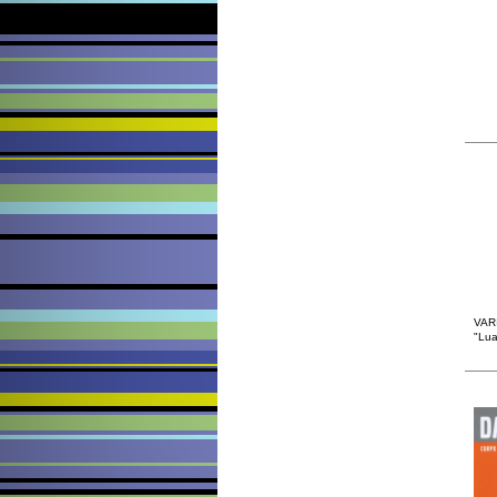
VAR
"Lua