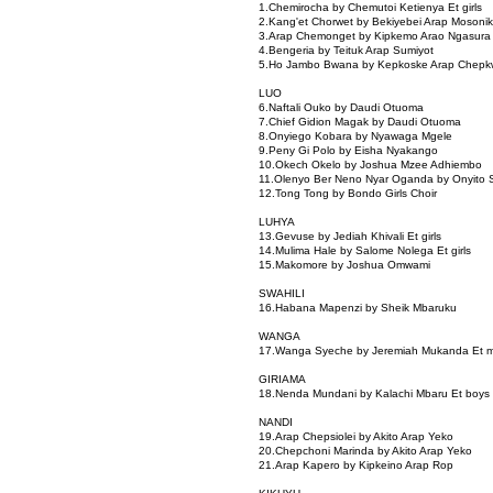
1.Chemirocha by Chemutoi Ketienya Et girls
2.Kang'et Chorwet by Bekiyebei Arap Mosonik
3.Arap Chemonget by Kipkemo Arao Ngasura
4.Bengeria by Teituk Arap Sumiyot
5.Ho Jambo Bwana by Kepkoske Arap Chep
LUO
6.Naftali Ouko by Daudi Otuoma
7.Chief Gidion Magak by Daudi Otuoma
8.Onyiego Kobara by Nyawaga Mgele
9.Peny Gi Polo by Eisha Nyakango
10.Okech Okelo by Joshua Mzee Adhiembo
11.Olenyo Ber Neno Nyar Oganda by Onyito S
12.Tong Tong by Bondo Girls Choir
LUHYA
13.Gevuse by Jediah Khivali Et girls
14.Mulima Hale by Salome Nolega Et girls
15.Makomore by Joshua Omwami
SWAHILI
16.Habana Mapenzi by Sheik Mbaruku
WANGA
17.Wanga Syeche by Jeremiah Mukanda Et 
GIRIAMA
18.Nenda Mundani by Kalachi Mbaru Et boys
NANDI
19.Arap Chepsiolei by Akito Arap Yeko
20.Chepchoni Marinda by Akito Arap Yeko
21.Arap Kapero by Kipkeino Arap Rop