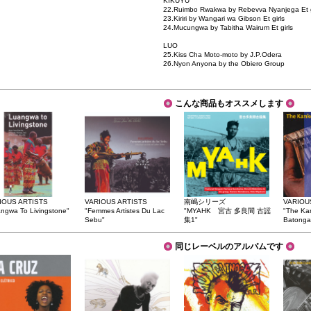
KIKUYU
22.Ruimbo Rwakwa by Rebevva Nyanjega Et g
23.Kiriri by Wangari wa Gibson Et girls
24.Mucungwa by Tabitha Wairum Et girls
LUO
25.Kiss Cha Moto-moto by J.P.Odera
26.Nyon Anyona by the Obiero Group
こんな商品もオススメします
IOUS ARTISTS
VARIOUS ARTISTS
南嶋シリーズ
VARIOU
ngwa To Livingstone"
"Femmes Artistes Du Lac
"MYAHK 宮古 多良間 古謡
"The Ka
Sebu"
集1"
Batonga 
同じレーベルのアルバムです