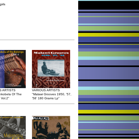
irls
S ARTISTS
VARIOUS ARTISTS
nkobela Of The
"Malawi Grooves 1950, ’57,
Vol.2"
’58’ 180 Grams Lp"