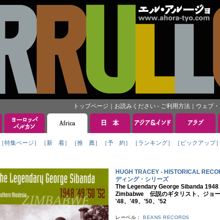
トップページ
｜
お読みください - ご利用方法
｜
ウェブ・
［特集ページ］
［新 着］
［推 薦］
［予 約］
［ランキング］
［ピックアップ
HUGH TRACEY - HISTORICAL
ディング・シリーズ
The Legendary George Sibanda 1948 '
Zimbabwe 伝説のギタリスト、ジ
'48、'49、'50、'52
レーベル：
BEANS RECORDS