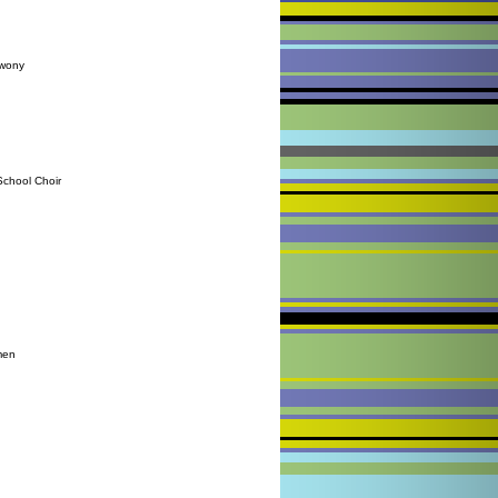
kwony
chool Choir
men