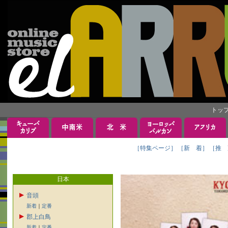
トッ
［特集ページ］
［新 着］
［推 
日本
音頭
新着
｜
定番
郡上白鳥
新着
｜
定番