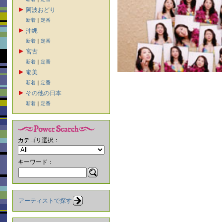
阿波おどり
新着
｜
定番
沖縄
新着
｜
定番
宮古
新着
｜
定番
奄美
新着
｜
定番
その他の日本
新着
｜
定番
カテゴリ選択：
キーワード：
アーティストで探す