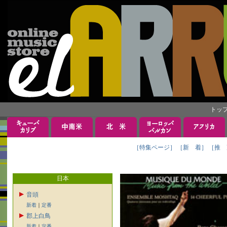
トッ
［特集ページ］
［新 着］
［推 
日本
音頭
新着
｜
定番
郡上白鳥
新着
｜
定番