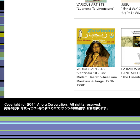
VARIOUS ARTISTS
JUSU
"Luangwa To Livingstone"
"神さまのメ
ちずさむ Vol.
VARIOUS ARTISTS
LA BANDA M
"Zanzibara 10 - First
SANTIAGO 
Modern: Taarab Vibes From
"The Essenti
Mombasa & Tanga, 1970-
1990"