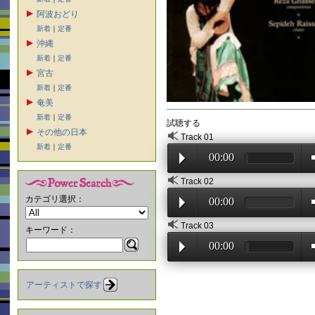
阿波おどり
新着
｜
定番
沖縄
新着
｜
定番
宮古
新着
｜
定番
奄美
新着
｜
定番
試聴する
その他の日本
Track 01
新着
｜
定番
00:00
Track 02
カテゴリ選択：
00:00
Track 03
キーワード：
00:00
アーティストで探す