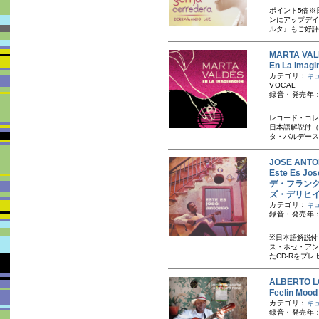
ポイント5倍※
ンにアップデイ
ルタ』もご好評に
MARTA V
En La Im
カテゴリ：
キ
VOCAL
録音・発売年：
レコード・コレ
日本語解説付（
タ・バルデース。
JOSE AN
Este Es
デ・フラン
ズ・デリヒ
カテゴリ：
キ
録音・発売年：
※日本語解説付
ス・ホセ・アン
たCD-Rをプレゼン
ALBERTO
Feelin M
カテゴリ：
キ
録音・発売年：