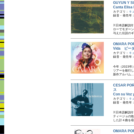
GUYUN Y
Canta El
カテゴリ：
キ
録音・発売年：
※日本語解説付
ローでモダーン
与えた伝説のギ
OMARA 
Vida ビー
カテゴリ：
キ
録音・発売年：
今年（2023年）
ツアーを敢行し
新作アルバム..
CESAR P
ス
Con su Vo
カテゴリ：
キ
録音・発売年：
※日本語解説付
ティージョの他
した計４曲を収録
OMARA 