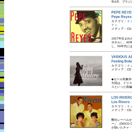
年4月、ブラジ
PEPE RE
Pepe Re
カテゴリ：
キ
チャ
メディア：CD-
1927年生ま
ボネル）。40
し、50年代に
VARIOUS A
Feeling 
カテゴリ：
キ
メディア：CD
◆セール対象外
今回は、ドリス
スといった前編
LOS RIV
Los Riv
カテゴリ：
キ
メディア：CD-
弊社レーベルか
ー』（DISCO
が効いたチャ・チ