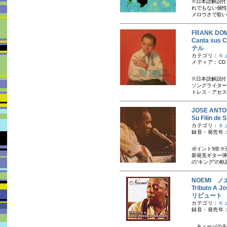
※日本語解説付
れでもない個性
メロウさで歌い
FRANK D
Canta su
テル
カテゴリ：
キ
メディア：CD
※日本語解説付
ソングライター
トレス・アセス
JOSE AN
Su Filin
カテゴリ：
キ
録音・発売年：1
ポイント5倍※
新発見ギター弾
の“キング”の軌
NOEMI ノ
Tributo 
リビュート
カテゴリ：
キ
録音・発売年：
、キューバのモ