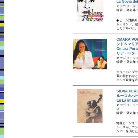
La Novia 
カテゴリ：
キ
録音・発売年：
◆セール対象外
トゥオンド。彼
したアルバム。
OMARA P
ンド＆マリ
Omara Po
リア・ベター
カテゴリ：
キ
録音・発売年：20
キューバ／ブラ
夢の顔合わせと
キング映像を収録
SILVIA P
ルース＆ハ
En La I
カテゴリ：
ス
ズ
録音・発売年：20
弊社ビーンズ・
ルースが、コン
ンバーを演じた