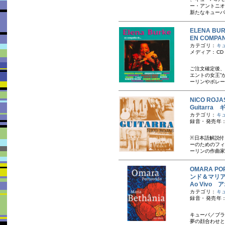
ー・アントニオ
新たなキューバ
ELENA B
EN COMP
カテゴリ：
キ
メディア：CD
ご注文確定後、
エントの女王”
ーリンやボレー
NICO RO
Guitarra
カテゴリ：
キ
録音・発売年：
※日本語解説付
ーのためのフィ
ーリンの作曲家
OMARA P
ンド＆マリ
Ao Vivo
カテゴリ：
キ
録音・発売年：2
キューバ／ブラ
夢の顔合わせと