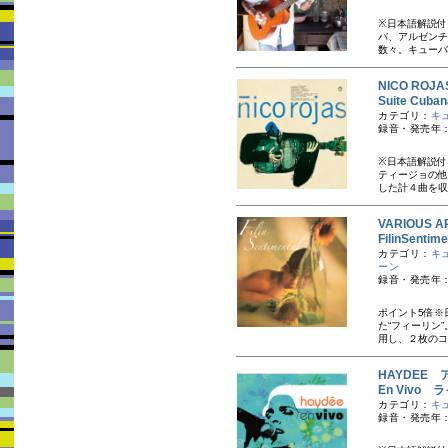
※日本語解説付
バ、アルゼンチ
数々。キューバ
NICO RO
Suite Cu
カテゴリ：
キ
録音・発売年：
※日本語解説付
ティージョの他
した計４曲を収録
VARIOUS A
FilinSen
カテゴリ：
キ
ーン
録音・発売年：
ポイント5倍※
た“フィーリン
用し、２枚のコ
HAYDEE 
En Vivo 
カテゴリ：
キ
録音・発売年：