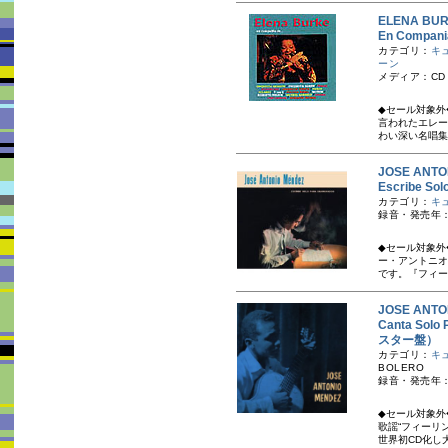
ELENA 
En Compa
カテゴリ：
キ
ーン
メディア：CD
◆セール対象外
言われたエレー
わい深い名唱集
JOSE AN
Escribe S
カテゴリ：
キ
録音・発売年：
◆セール対象外
ー・アントニオ
です。『フィー
JOSE AN
Canta Sol
スター盤）
カテゴリ：
キ
BOLERO
録音・発売年：
◆セール対象外
歌謡“フィーリ
世界初CD化し大