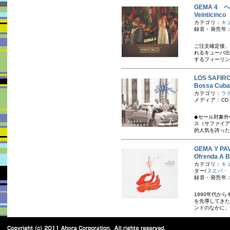
GEMA 4
Veintici
カテゴリ：
キ
録音・発売年：
ご注文確定後、
れるキューバ出
するフィーリン
LOS SAF
Bossa C
カテゴリ：
ラ
メディア：CD
◆セール対象外
ス（サファイア
的人気を誇った
GEMA Y 
Ofrenda 
カテゴリ：
キ
ター/
ヌエバ・
録音・発売年：
1990年代か
を先導してきた
ンドのなかに、