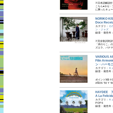
※日本語解説付
こちら ●ホセ
に興ったキュー
NORIKO K
Doce Rec
カテゴリ：
そ
ン・ジャズ
録音・発売年：
※完全歌詞対訳
「岸のりこ」の
ズエラ、パナマ
VARIOUS A
Filin Armo
ン・ハーモ
カテゴリ：
キ
録音・発売年：
ポイント5倍※日本
AÑOS '50 Y
HAYDEE 
A La Fel
カテゴリ：
キ
POPS
録音・発売年：