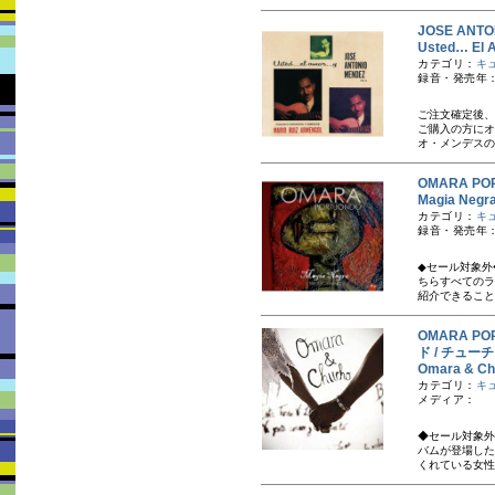
JOSE AN
Usted… El
カテゴリ：
キ
録音・発売年：
ご注文確定後、
ご購入の方にオマ
オ・メンデスの『
OMARA 
Magia 
カテゴリ：
キ
録音・発売年：
◆セール対象外
ちら すべての
紹介できること
OMARA P
ド / チュ
Omara & 
カテゴリ：
キ
メディア：
◆セール対象外
バムが登場した
くれている女性