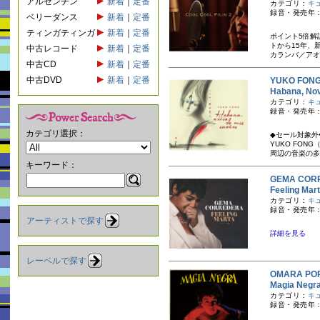
アルゼンチン
新着
｜
定番
カテゴリ：
キ
録音・発売年：2
ベリーダンス
新着
｜
定番
ティンガティンガ
新着
｜
定番
ポイント5倍解
トから15年、
中古レコード
新着
｜
定番
カランバ／アオ
中古CD
新着
｜
定番
中古DVD
新着
｜
定番
YUKO FO
Habana, N
カテゴリ：
キ
録音・発売年：2
カテゴリ選択：
◆セール対象外
YUKO FO
周辺の音楽の多
キーワード：
GEMA CO
Feeling 
カテゴリ：
キ
録音・発売年：
アーティストで探す
詳細を見る
レーベルで探す
OMARA 
Magia N
カテゴリ：
キ
録音・発売年：