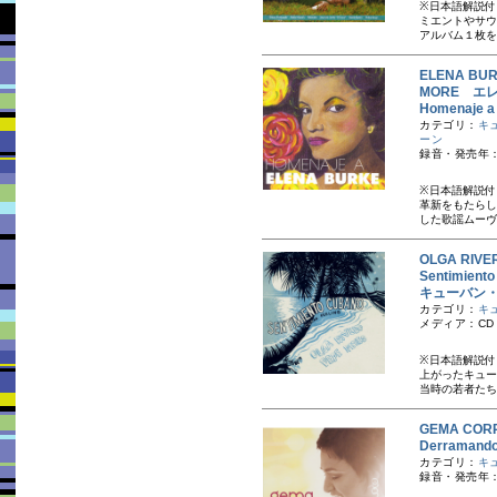
※日本語解説付
ミエントやサウ
アルバム１枚を
ELENA BURK
MORE エ
Homenaje
カテゴリ：
キ
ーン
録音・発売年：2
※日本語解説付
革新をもたらし
した歌謡ムーヴメ
OLGA RI
Sentimien
キューバン
カテゴリ：
キ
メディア：CD
※日本語解説付
上がったキュー
当時の若者たち
GEMA CO
Derraman
カテゴリ：
キ
録音・発売年：