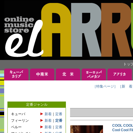
トッ
［特集ページ］
［新 着
定番ジャンル
キューバ
新着
｜
定番
フィーリン
新着
｜
定番
COOL CO
ペルー
新着
｜
定番
Cool Coo