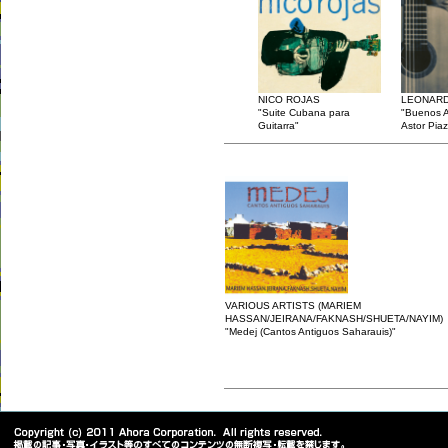
NICO ROJAS
LEONARD
"Suite Cubana para
"Buenos A
Guitarra"
Astor Piaz
VARIOUS ARTISTS (MARIEM
HASSAN/JEIRANA/FAKNASH/SHUETA/NAYIM)
"Medej (Cantos Antiguos Saharauis)"