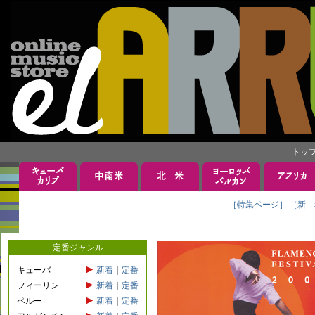
トッ
［特集ページ］
［新 
定番ジャンル
キューバ
新着
｜
定番
フィーリン
新着
｜
定番
ペルー
新着
｜
定番