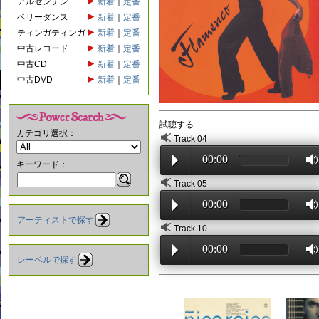
アルゼンチン
新着
｜
定番
ベリーダンス
新着
｜
定番
ティンガティンガ
新着
｜
定番
中古レコード
新着
｜
定番
中古CD
新着
｜
定番
中古DVD
新着
｜
定番
試聴する
カテゴリ選択：
Track 04
00:00
キーワード：
Track 05
00:00
アーティストで探す
Track 10
00:00
レーベルで探す