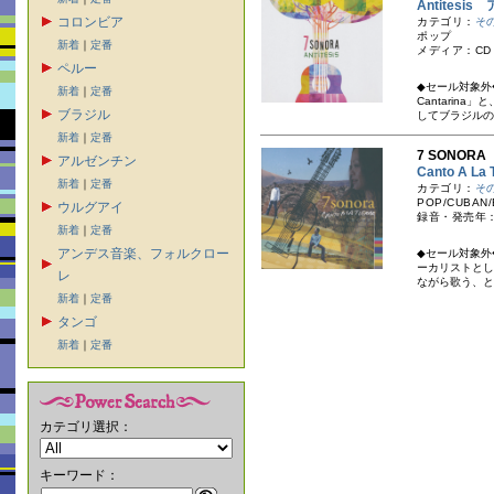
Antites
コロンビア
カテゴリ：
そ
ポップ
新着
｜
定番
メディア：CD
ペルー
◆セール対象外
新着
｜
定番
Cantari
ブラジル
してブラジルの７
新着
｜
定番
7 SONOR
アルゼンチン
Canto A L
新着
｜
定番
カテゴリ：
そ
POP/CUBAN/
ウルグアイ
録音・発売年：
新着
｜
定番
アンデス音楽、フォルクロー
◆セール対象外
ーカリストとして
レ
ながら歌う、とく
新着
｜
定番
タンゴ
新着
｜
定番
カテゴリ選択：
キーワード：