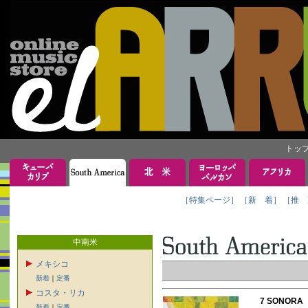
トッ
［特集ページ］
［新 着］
［推 
中南米
メキシコ
新着
｜
定番
コスタ・リカ
7 SONOR
新着
｜
定番