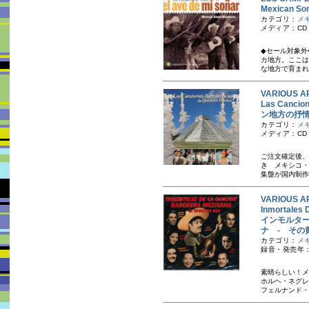
Mexican 
カテゴリ：
メ
メディア：CD
◆セール対象外
カ地方。ここは
な地方で育まれ
VARIOUS A
Las Canci
ン地方の抒
カテゴリ：
メ
メディア：CD
ご注文確定後、
き メキシコ・
集盤が国内制作
VARIOUS A
Inmortales
インモルタ
ナ - その
カテゴリ：
メ
録音・発売年：
素晴らしい！メ
ホルヘ・ネグレ
フェルナンド・