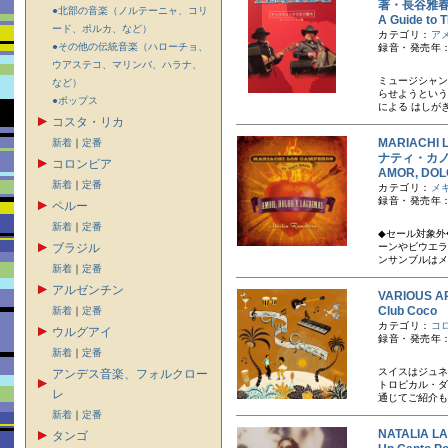
著・長谷雅
●北部の音楽（ノルテーニャ、コリ
A Guide
ード、ポルカ、など）
カテゴリ：
ア
●その他の伝統音楽（ハローチョ、
録音・発売年：
ウアステコ、マリンバ、ハラナ、
ミュージシャン
など）
らせようという
●ポップス
による はしが
コスタ・リカ
MARIACH
新着
｜
定番
ナティ・カ
コロンビア
AMOR, D
新着
｜
定番
カテゴリ：
メ
録音・発売年：
ペルー
新着
｜
定番
◆セール対象外
ブラジル
ーンやビウエラ
ンサンブルはメ
新着
｜
定番
アルゼンチン
VARIOUS AR
Club Co
新着
｜
定番
カテゴリ：
コ
ウルグアイ
録音・発売年：
新着
｜
定番
スイスはジュネ
アンデス音楽、フォルクロー
トロピカル・ダ
レ
通じてご紹介も
新着
｜
定番
NATALIA
タンゴ