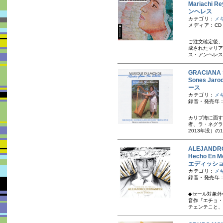
Mariachi
ンヘレス
カテゴリ：
メ
メディア：CD
ご注文確定後、
成されたマリア
ス・アンヘレス
GRACIAN
Sones Ja
ース
カテゴリ：
メ
録音・発売年：
カリブ海に面す
者、ラ・ネグラ
2013年没）の1
ALEJAND
Hecho En
エディッシ
カテゴリ：
メ
録音・発売年：
◆セール対象外
音作『エチョ・
チェンテこと、