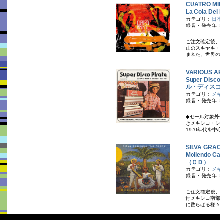
CUATRO 
La Cola 
カテゴリ：
日
録音・発売年：
ご注文確定後、
山のスキヤキ・
まれた、世界の
VARIOUS A
Super Disco
ル・ディスコ
カテゴリ：
メ
録音・発売年：1
◆セール対象外
き メキシコ・
1970年代を中
SILVA GR
Moliendo C
（ＣＤ）
カテゴリ：
メ
録音・発売年：
ご注文確定後、
付メキシコ南部
に散らばる様々