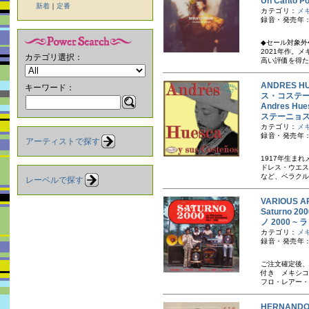
Un Canto 
新着
｜
定番
カテゴリ：
メ
録音・発売年：
◆セール対象外
2021年作。
カテゴリ選択：
高い評価を得た
ANDRES 
キーワード：
ス・コステ
Andres H
ステーニョ
カテゴリ：
メ
録音・発売年：
アーティストで探す
1917年生ま
ドレス・ウエス
など、ベラクル
レーベルで探す
VARIOUS A
Saturno 20
ノ 2000 
カテゴリ：
メ
録音・発売年：1
ご注文確定後、
付き メキシコ
フロ・レアー・
HERNAND