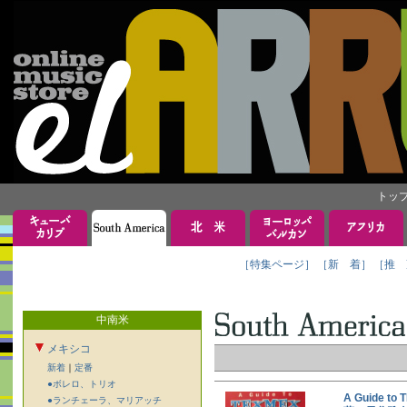
トッ
［特集ページ］
［新 着］
［推 
中南米
メキシコ
新着
｜
定番
●ボレロ、トリオ
A Guide 
●ランチェーラ、マリアッチ