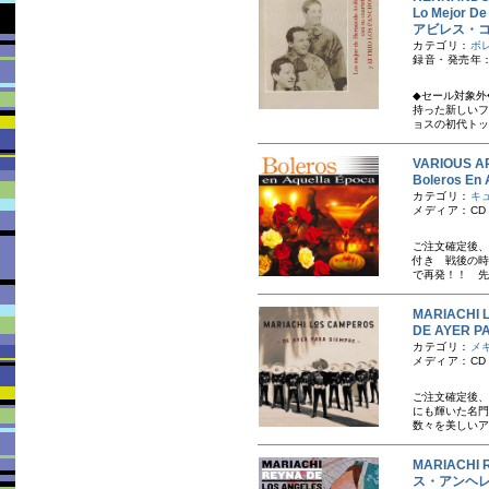
Lo Mejor D
アビレス・
カテゴリ：
ボ
録音・発売年：
◆セール対象外
持った新しいフ
ョスの初代トッ
VARIOUS A
Boleros 
カテゴリ：
キ
メディア：CD
ご注文確定後、
付き 戦後の時
で再発！！ 先
MARIACH
DE AYER 
カテゴリ：
メ
メディア：CD
ご注文確定後、
にも輝いた名門
数々を美しいア
MARIACH
ス・アンヘ