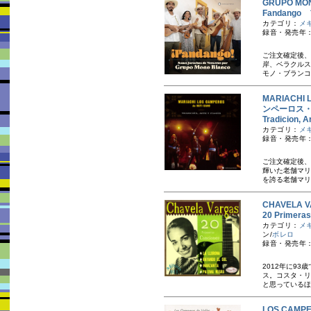
GRUPO M
Fandang
カテゴリ：
メ
録音・発売年：
ご注文確定後、
岸、ベラクルス
モノ・ブランコ
MARIACHI
ンペーロス
Tradicion,
カテゴリ：
メ
録音・発売年：
ご注文確定後、
輝いた老舗マリ
を誇る老舗マリ
CHAVELA
20 Prime
カテゴリ：
メ
ン/
ボレロ
録音・発売年：
2012年に9
ス。コスタ・リ
と思っているほ
LOS CAM