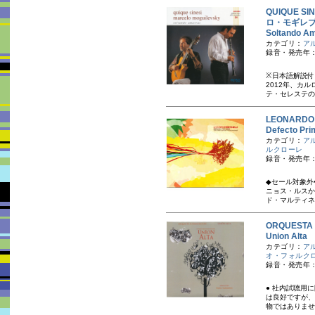
QUIQUE S
ロ・モギレ
Soltand
カテゴリ：
ア
録音・発売年：
※日本語解説付
2012年、カ
テ・セレステの
LEONARD
Defecto Pr
カテゴリ：
ア
ルクローレ
録音・発売年：
◆セール対象外
ニョス・ルスか
ド・マルティネ
ORQUEST
Union A
カテゴリ：
ア
オ・フォルク
録音・発売年：
● 社内試聴用
は良好ですが、
物ではありませ