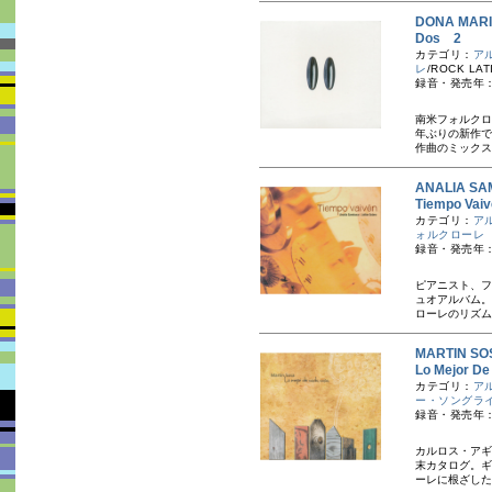
DONA MA
Dos 2
カテゴリ：
ア
レ
/ROCK LAT
録音・発売年：
南米フォルクロ
年ぶりの新作で
作曲のミックス
ANALIA S
Tiempo Va
カテゴリ：
ア
ォルクローレ
録音・発売年：
ピアニスト、フ
ュオアルバム。
ローレのリズム
MARTIN 
Lo Mejor
カテゴリ：
ア
ー・ソングラ
録音・発売年：
カルロス・アギ
末カタログ。ギ
ーレに根ざした