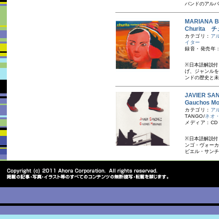
バンドのアルバ
MARIANA
Churita
カテゴリ：
ア
イター
録音・発売年：
※日本語解説付
げ、ジャンルを
ンドの歴史と未
JAVIER 
Gauchos
カテゴリ：
ア
TANGO/
ネオ
メディア：CD
※日本語解説付
ンゴ・ヴォーカ
ビエル・サンチ