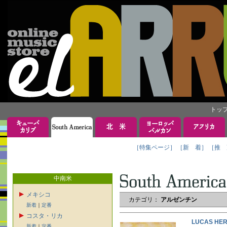
トッ
［特集ページ］
［新 着］
［推 
中南米
メキシコ
カテゴリ：
アルゼンチン
新着
｜
定番
コスタ・リカ
LUCAS HE
新着
｜
定番