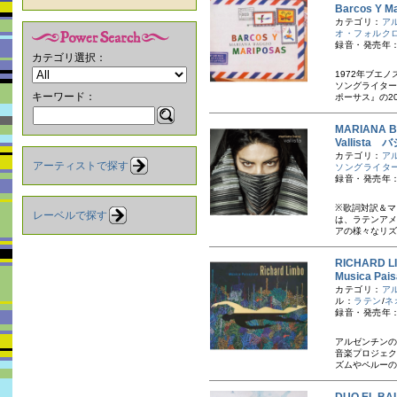
Barcos Y
カテゴリ：
ア
オ・フォルク
録音・発売年：
カテゴリ選択：
1972年ブエ
ソングライター
キーワード：
ポーサス』の20
MARIANA
Vallist
カテゴリ：
ア
アーティストで探す
ソングライタ
録音・発売年：
※歌詞対訳＆マ
レーベルで探す
は、ラテンアメ
アの様々なリズ
RICHARD
Musica P
カテゴリ：
ア
ル：
ラテン
/
ネ
録音・発売年：
アルゼンチンの
音楽プロジェク
ズムやペルーの