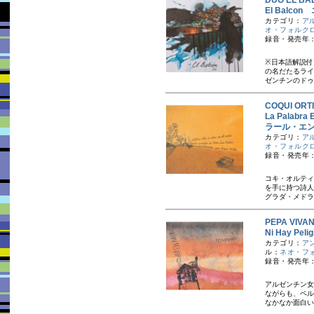
DUO EL 
El Balc
カテゴリ：
ア
オ・フォルク
録音・発売年：
※日本語解説付
の名だたるライ
ゼンチンのドゥ
COQUI O
La Palabr
ラール・エ
カテゴリ：
ア
オ・フォルク
録音・発売年：
コキ・オルティ
を手に持つ詩人
グラダ・メドラ
PEPA VIV
Ni Hay Pel
カテゴリ：
ア
ル：
ネオ・フ
録音・発売年：
アルゼンチン女
ながらも、ペル
なかなか面白い