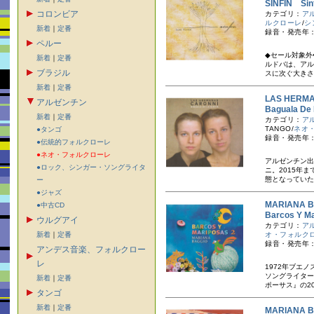
SINFIN Sin
コロンビア
カテゴリ：
ア
ルクローレ
/
シ
新着
｜
定番
録音・発売年：
ペルー
◆セール対象外
新着
｜
定番
ルドバは、アル
ブラジル
スに次ぐ大きさ
新着
｜
定番
LAS HER
アルゼンチン
Baguala 
新着
｜
定番
カテゴリ：
ア
TANGO/
ネオ
●タンゴ
録音・発売年：
●伝統的フォルクローレ
●ネオ・フォルクローレ
アルゼンチン出
●ロック、シンガー・ソングライタ
ニ。2015年
態となっていた1
ー
●ジャズ
MARIANA
●中古CD
Barcos Y
ウルグアイ
カテゴリ：
ア
新着
｜
定番
オ・フォルク
録音・発売年：
アンデス音楽、フォルクロー
レ
1972年ブエ
ソングライター
新着
｜
定番
ポーサス』の20
タンゴ
新着
｜
定番
MARIANA