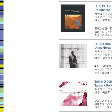
LUIS CH
Resonan
カテゴリ：
ア
ル：
ネオ・フ
録音・発売年：
冒頭から凄い緊
はカルロス・ア
ギターとフォル
LUCIO MA
Unas Ho
カテゴリ：
ア
オ・フォルク
録音・発売年：
◆セール対象外
ー・ソングライ
です。ルシオ・
TANINO 
Tango + 
カテゴリ：
ア
録音・発売年：
ブエノスアイレ
のはギターとハ
ポラリー・フォ