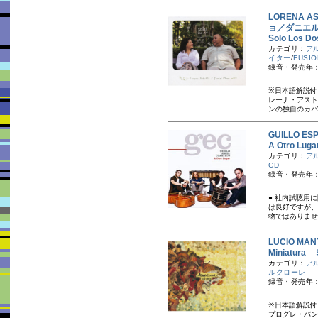
LORENA 
ョ／ダニエ
Solo Los
カテゴリ：
ア
イター
/
FUSIO
録音・発売年：
※日本語解説付
レーナ・アスト
ンの独自のカバ
GUILLO 
A Otro Lu
カテゴリ：
ア
CD
録音・発売年：
● 社内試聴用
は良好ですが、
物ではありませ
LUCIO M
Miniatu
カテゴリ：
ア
ルクローレ
録音・発売年：
※日本語解説付
プログレ・バン