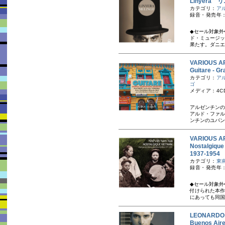
Linyera
カテゴリ：
ア
録音・発売年：
◆セール対象外
ド・ミュージッ
果たす。ダニエル
VARIOUS A
Guitare - 
カテゴリ：
ア
ゴ
メディア：4C
アルゼンチンの
アルド・ファル
ンチンのユパン
VARIOUS A
Nostalgique
1937-19
カテゴリ：
東
録音・発売年：1
◆セール対象外
付けられた本作
にあっても同国
LEONARD
Buenos Ai