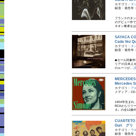
カテゴリ：
タ
録音・発売年：
フランスのタン
のデビュー作で
ネオン奏者をは
SAYACA CO
Cada Vez
カテゴリ：
タ
録音・発売年：
◆セール対象外
リア‘の日本人キ
のルーツが...
MERCEDE
Mercede
カテゴリ：
ア
メディア：CD-
1904年生ま
RCAからリリ
ネ』の全12曲中
CUARTET
Guri グリ
カテゴリ：
ウ
録音・発売年：