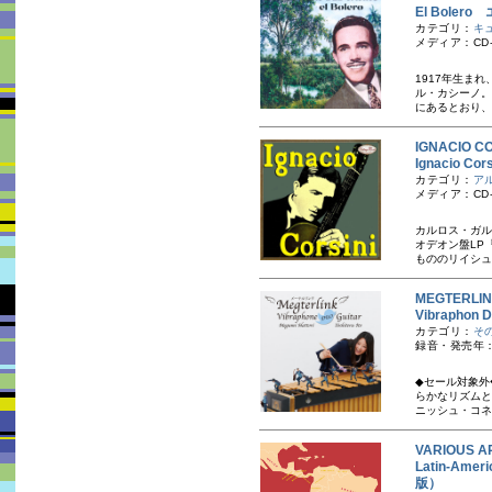
El Boler
カテゴリ：
キ
メディア：CD-
1917年生ま
ル・カシーノ。
にあるとおり、
IGNACIO
Ignacio 
カテゴリ：
ア
メディア：CD-
カルロス・ガル
オデオン盤LP
もののリイシュー
MEGTER
Vibrapho
カテゴリ：
そ
録音・発売年：
◆セール対象外
らかなリズムと
ニッシュ・コネ
VARIOUS A
Latin-Ame
版）