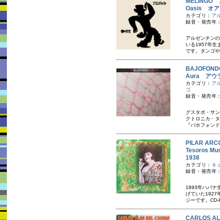
MELINGO
Oasis オ
カテゴリ：
ア
録音・発売年：
アルゼンチンの
いる1957年
です。タンゴや
BAJOFO
Aura アウ
カテゴリ：
ア
ゴ
録音・発売年：
グスタボ・サン
クトロニカ・タ
『バホフォンド
PILAR A
Tesoros 
1938
カテゴリ：
キ
録音・発売年：1
1893年ハバ
げていた192
ジーです。CD-
CARLOS 