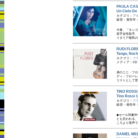
PAULA C
Un Cielo
カテゴリ：
ア
録音・発売年：
今春、『タンゴ
若手女性歌手、
イタリア移民の
RUDI FL
Tango, N
カテゴリ：
フ
メディア：CD
弟のニニ・フロ
ディ・フローレ
リストとして世
TINO RO
Tino Ross
カテゴリ：
フ
録音・発売年：1
◆セール対象外
とも言われる、
ころより美声で
DANIEL 