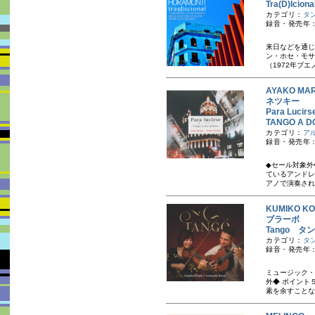
Tra(D)Ic
カテゴリ：
タ
録音・発売年：
来日などを通じ
ン・ホセ・モサ
（1972年ブエ
AYAKO MA
ネツキー
Para Lucir
TANGO A D
カテゴリ：
ア
録音・発売年：
◆セール対象外
ているアンドレ
アノで演奏され
KUMIKO 
ブラーボ
Tango タ
カテゴリ：
タ
録音・発売年：
ミュージック・
外◆ ポイント
素を余すことな