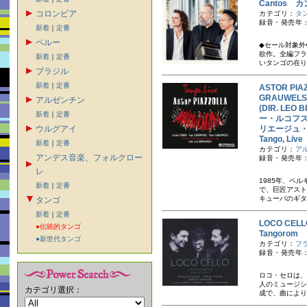
Cantos 
コロンビア
カテゴリ：
タ
録音・発売年：
新着
｜
定番
ペルー
◆セール対象外
欲作。全編フラ
新着
｜
定番
いタンゴの在り
ブラジル
新着
｜
定番
ASTOR PIA
GRAUWELS,
アルゼンチン
(DIR. L
新着
｜
定番
ー・ルコフ
ウルグアイ
リエージュ
Tango, L
新着
｜
定番
カテゴリ：
ア
アンデス音楽、フォルクロー
録音・発売年：
レ
1985年、ベ
新着
｜
定番
で、巨匠アスト
キューバのギタ
タンゴ
新着
｜
定番
LOCO CE
●伝統的タンゴ
Tangor
●新世代タンゴ
カテゴリ：
フ
録音・発売年：
ロコ・セロは、
人のミュージシ
カテゴリ選択：
成で、曲により