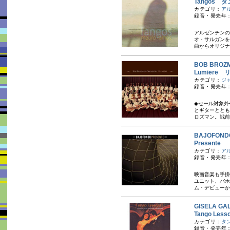
Tangos 
カテゴリ：
ア
録音・発売年：
アルゼンチンの
オ・サルガンを
曲からオリジナ
BOB BRO
Lumiere
カテゴリ：
ジ
録音・発売年：
◆セール対象外
とギターととも
ロズマン。戦前
BAJOFO
Presente
カテゴリ：
ア
録音・発売年：
映画音楽も手掛
ユニット、バホ
ム・デビューか
GISELA G
Tango Les
カテゴリ：
タ
録音・発売年：2