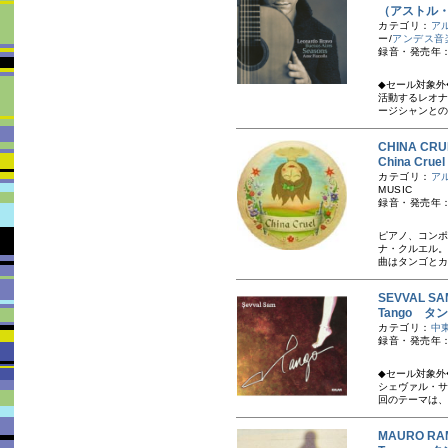
（アストル
カテゴリ：
ア
ー/
アンデス音
録音・発売年：
◆セール対象外
活動するレオナ
ージシャンとの
CHINA C
China Cr
カテゴリ：
ア
MUSIC
録音・発売年：
ピアノ、コンポ
ナ・クルエル。
曲はタンゴとカ
SEVVAL 
Tango タ
カテゴリ：
中
録音・発売年：
◆セール対象外
シェヴァル・サ
回のテーマは、
MAURO R