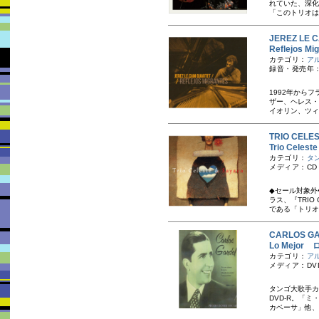
れていた、深化
「このトリオは
JEREZ L
Reflejos
カテゴリ：
ア
録音・発売年：
1992年から
ザー、ヘレス・
イオリン、ツィ
TRIO CEL
Trio Cel
カテゴリ：
タ
メディア：CD
◆セール対象外
ラス、『TRIO
である「トリオ・
CARLOS 
Lo Mejo
カテゴリ：
ア
メディア：DVD-
タンゴ大歌手カ
DVD-R。「
カベーサ」他、