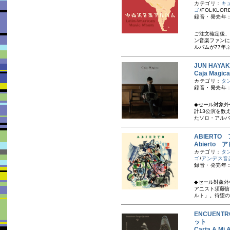
カテゴリ：
キ
ゴ
/FOLKLORE
録音・発売年：
ご注文確定後、
ン音楽ファンに
ルバムが77年ぶ
JUN HAY
Caja Mag
カテゴリ：
タ
録音・発売年：
◆セール対象外
計13公演を数
たソロ・アルバム！
ABIERTO
Abierto
カテゴリ：
タ
ゴ
/
アンデス音
録音・発売年：
◆セール対象外
アニスト須藤信
ルト」。待望の
ENCUENT
ット
Carta A