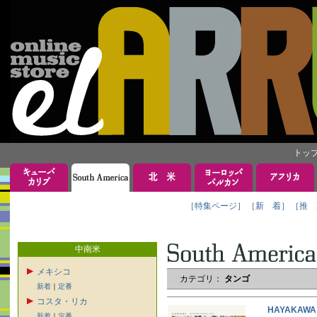
トッ
［特集ページ］
［新 着］
［推 
中南米
メキシコ
カテゴリ：
タンゴ
新着
｜
定番
コスタ・リカ
HAYAKAW
新着
｜
定番