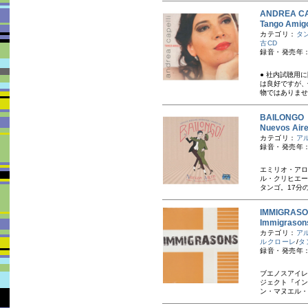
ANDREA 
Tango A
カテゴリ：
タ
古CD
録音・発売年：
● 社内試聴用
は良好ですが、
物ではありませ
BAILONG
Nuevos 
カテゴリ：
ア
録音・発売年：
エミリオ・アロ
ル・クリヒエー
タンゴ。17分の
IMMIGRA
Immigra
カテゴリ：
ア
ルクローレ
/
タ
録音・発売年：
ブエノスアイレ
ジェクト『イン
ン・マヌエル・