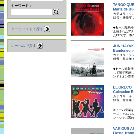
TANGO QU
キーワード：
Maria d
カテゴリ：
タ
録音・発売年：
◆セール対象外
アーティストで探す
上演されたアス
たCDです。本作
レーベルで探す
JUN HAY
Bandone
カテゴリ：
タ
録音・発売年：
◆セール対象外
して毎年実施し
ンドネオン奏者
EL GREC
Coleccio
カテゴリ：
キ
録音・発売年：
キューバ音楽を
ーズ・アルバム
ン・ジャズ系の
VARIOUS AR
Fiesta T