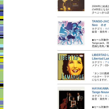
2006年に結
の4作目となる
少々ぶっきらぼ
TANGO-J
Neo ネオ
カテゴリ：
そ
録音・発売年：
◆セール対象外
Tango-ja
思議な色気／魅力
LIBERTA
Libertad
カテゴリ：
ア
メディア：CD-
「タンゴの貴婦
ベルター・ラマ
になりますが、
HAYAKAW
Tango N
カテゴリ：
タ
録音・発売年：
◆セール対象外