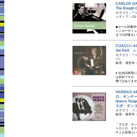
CARLOS 
The Rough 
カテゴリ：
ア
メディア：CD
◆セール対象外
シンガーやミュ
までの評価をい
CUACCI 
Sin Red
カテゴリ：
ア
CD
録音・発売年：
● 社内試聴用
は良好ですが、
物ではありませ
VARIOUS
ロ、キンテ
Nuevo Tango
エボ・タン
カテゴリ：
タ
録音・発売年：
「ヌエボ・タン
トロイロ、オラ
チェも登場という