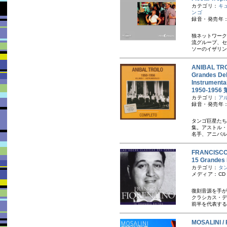
カテゴリ：
キ
ンゴ
録音・発売年：
独ネットワーク
流グループ、セ
ソーのイザリン
ANIBAL 
Grandes Del 
Instrum
1950-195
カテゴリ：
ア
録音・発売年：1
タンゴ巨星たち
集。アストル・
名手、アニバル・
FRANCIS
15 Gran
カテゴリ：
タ
メディア：CD
復刻音源を手が
クラシカス・デ
前半を代表する
MOSALIN