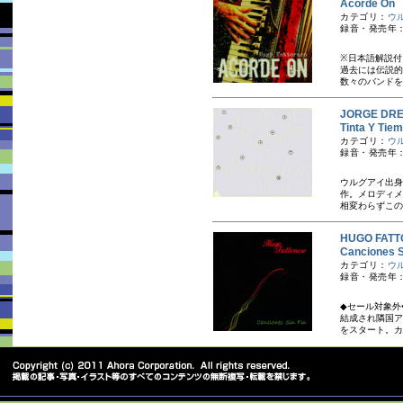
Acorde 
カテゴリ：
ウ
録音・発売年：
※日本語解説付
過去には伝説的
数々のバンドを
JORGE D
Tinta Y
カテゴリ：
ウ
録音・発売年：
ウルグアイ出身
作。メロディメ
相変わらずこの
HUGO FA
Cancione
カテゴリ：
ウ
録音・発売年：
◆セール対象外
結成され隣国ア
をスタート。カ