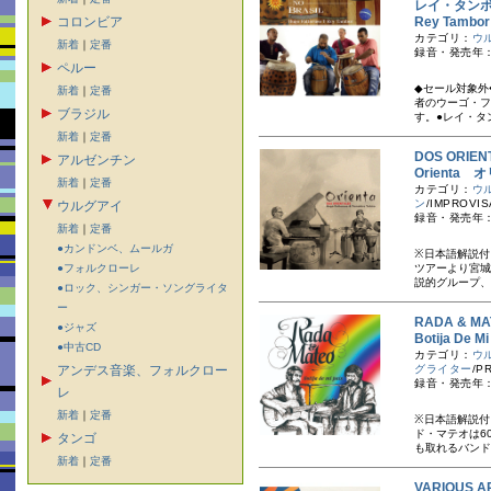
レイ・タン
コロンビア
Rey Tam
カテゴリ：
ウ
新着
｜
定番
録音・発売年：
ペルー
◆セール対象外
新着
｜
定番
者のウーゴ・フ
ブラジル
す。●レイ・タ
新着
｜
定番
DOS ORI
アルゼンチン
Orienta
新着
｜
定番
カテゴリ：
ウ
ン
/IMPROVIS
ウルグアイ
録音・発売年：
新着
｜
定番
●カンドンベ、ムールガ
※日本語解説付
●フォルクローレ
ツアーより宮城
説的グループ、
●ロック、シンガー・ソングライタ
ー
RADA & 
●ジャズ
Botija D
●中古CD
カテゴリ：
ウ
アンデス音楽、フォルクロー
グライター
/P
録音・発売年：1
レ
新着
｜
定番
※日本語解説付
ド・マテオは6
タンゴ
も取れるバンド
新着
｜
定番
VARIOUS A