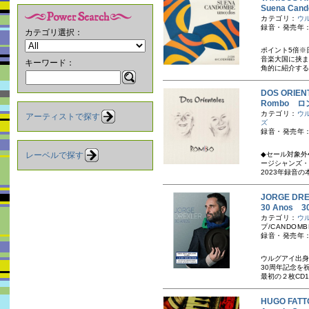
Suena Ca
カテゴリ：
ウ
録音・発売年：1
カテゴリ選択：
ポイント5倍※
音楽大国に挟ま
キーワード：
角的に紹介する
DOS ORI
Rombo ロ
カテゴリ：
ウ
アーティストで探す
ズ
録音・発売年：
レーベルで探す
◆セール対象外
ージシャンズ・
2023年録音の
JORGE D
30 Ano
カテゴリ：
ウ
プ/CANDOMB
録音・発売年：
ウルグアイ出身
30周年記念を
最初の２枚CD1
HUGO FA