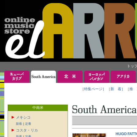
トッ
［特集ページ］
［新 着］
［推 
中南米
メキシコ
新着
｜
定番
コスタ・リカ
HUGO FA
新着
｜
定番