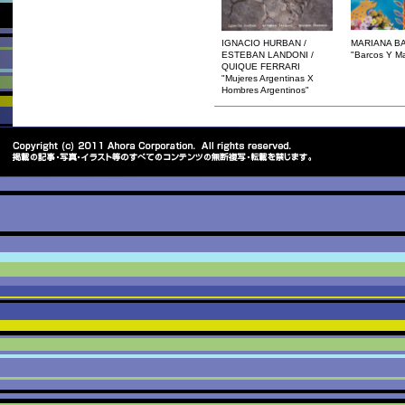
IGNACIO HURBAN /
MARIANA B
ESTEBAN LANDONI /
"Barcos Y Ma
QUIQUE FERRARI
"Mujeres Argentinas X
Hombres Argentinos"