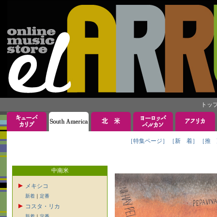
トッ
［特集ページ］
［新 着］
［推 
中南米
メキシコ
新着
｜
定番
コスタ・リカ
新着
｜
定番