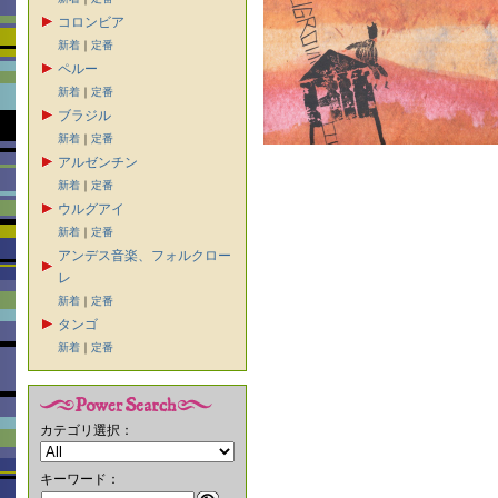
コロンビア
新着
｜
定番
ペルー
新着
｜
定番
ブラジル
新着
｜
定番
アルゼンチン
新着
｜
定番
ウルグアイ
新着
｜
定番
アンデス音楽、フォルクロー
レ
新着
｜
定番
タンゴ
新着
｜
定番
カテゴリ選択：
キーワード：