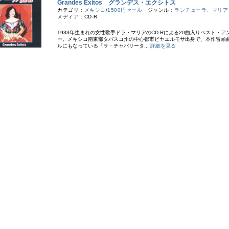
Grandes Exitos グランデス・エクシトス
カテゴリ：
メキシコ
/
1500円セール
ジャンル：
ランチェーラ、マリア
メディア：CD-R
1933年生まれの女性歌手ドラ・マリアのCD-Rによる20曲入りベスト・ア
ー。メキシコ南東部タバスコ州の中心都市ビヤエルモサ出身で、本作冒頭
ルにもなっている「ラ・チャパリータ...
詳細を見る