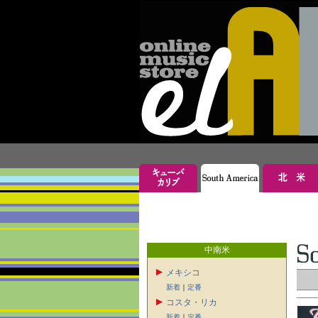
中南米
メキシコ
新着
｜
定番
コスタ・リカ
新着
｜
定番