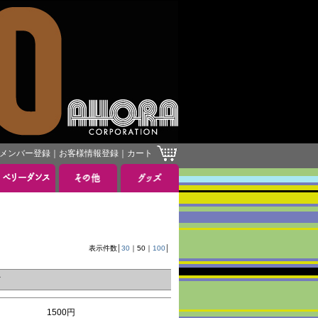
メンバー登録
｜
お客様情報登録
｜
カート
］
表示件数│
30
｜
50
｜
100
│
ア
1500円