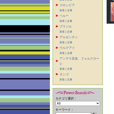
コロンビア
新着
｜
定番
ペルー
新着
｜
定番
ブラジル
新着
｜
定番
アルゼンチン
新着
｜
定番
ウルグアイ
新着
｜
定番
アンデス音楽、フォルクロー
レ
新着
｜
定番
タンゴ
新着
｜
定番
カテゴリ選択：
キーワード：