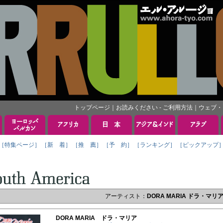
トップページ
｜
お読みください - ご利用方法
｜
ウェブ・
［特集ページ］
［新 着］
［推 薦］
［予 約］
［ランキング］
［ピックアップ
アーティスト：
DORA MARIA ドラ・マリ
DORA MARIA ドラ・マリア