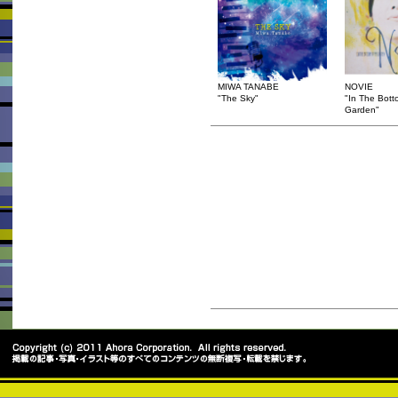
MIWA TANABE
NOVIE
"The Sky"
"In The Bott
Garden"