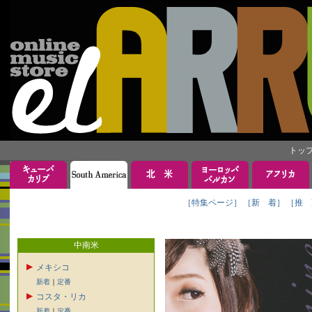
トッ
［特集ページ］
［新 着］
［推 
中南米
メキシコ
新着
｜
定番
コスタ・リカ
新着
｜
定番