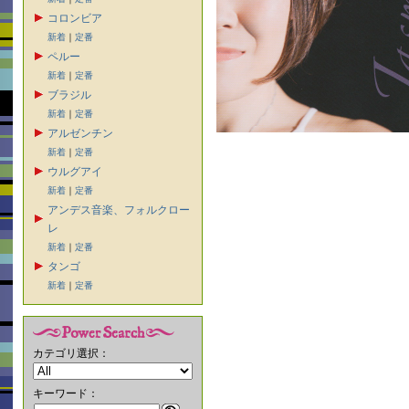
コロンビア
新着
｜
定番
ペルー
新着
｜
定番
ブラジル
新着
｜
定番
アルゼンチン
新着
｜
定番
ウルグアイ
新着
｜
定番
アンデス音楽、フォルクロー
レ
新着
｜
定番
タンゴ
新着
｜
定番
カテゴリ選択：
キーワード：