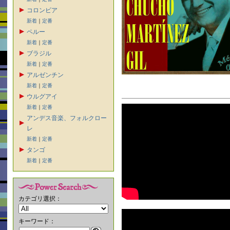
コロンビア
新着
｜
定番
ペルー
新着
｜
定番
ブラジル
新着
｜
定番
アルゼンチン
新着
｜
定番
ウルグアイ
新着
｜
定番
アンデス音楽、フォルクロー
レ
新着
｜
定番
タンゴ
新着
｜
定番
カテゴリ選択：
キーワード：