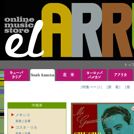
トッ
［特集ページ］
［新 着］
［推 
中南米
メキシコ
新着
｜
定番
コスタ・リカ
新着
｜
定番