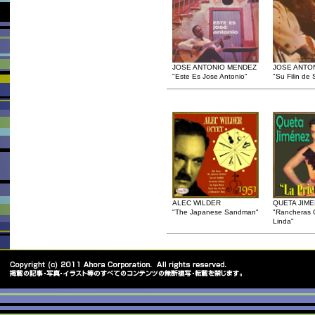
JOSE ANTONIO MENDEZ
JOSE ANTO
"Este Es Jose Antonio"
"Su Filin de
ALEC WILDER
QUETA JIM
"The Japanese Sandman"
"Rancheras 
Linda"