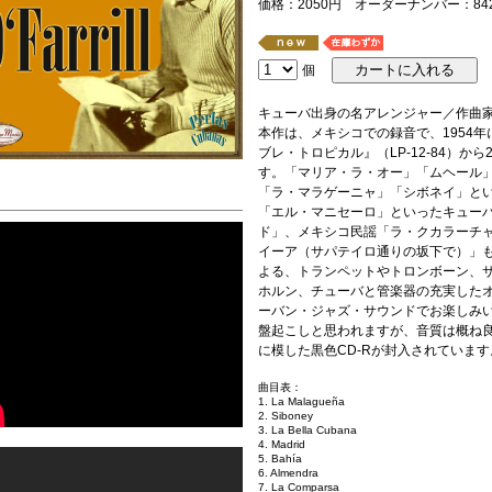
価格：2050円 オーダーナンバー：84257
個
キューバ出身の名アレンジャー／作曲
本作は、メキシコでの録音で、1954
ブレ・トロピカル』（LP-12-84）か
す。「マリア・ラ・オー」「ムヘール
「ラ・マラゲーニャ」「シボネイ」と
「エル・マニセーロ」といったキュー
ド」、メキシコ民謡「ラ・クカラーチ
イーア（サパテイロ通りの坂下で）」
よる、トランペットやトロンボーン、
ホルン、チューバと管楽器の充実した
ーバン・ジャズ・サウンドでお楽しみ
盤起こしと思われますが、音質は概ね
に模した黒色CD-Rが封入されています
曲目表：
1. La Malagueña
2. Siboney
3. La Bella Cubana
4. Madrid
5. Bahía
6. Almendra
7. La Comparsa