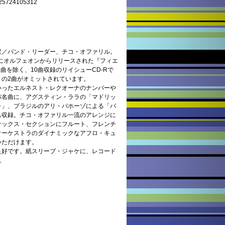
24105312
家／バンド・リーダー、チコ・オファリル。
年にオルフェオンからリリースされた『フィエ
ら2曲を除く、10曲収録のリイシューCD-Rで
」の2曲がオミットされています。
いったエルネスト・レクオーナのナンバーや
バ名曲に、アグスティン・ララの「マドリッ
ャ」、ブラジルのアリ・バホーゾによる「バ
も収録。チコ・オファリル一流のアレンジに
サックス・セクションにフルート、フレンチ
オーケストラのダイナミックなアフロ・キュ
いただけます。
良好です。紙スリーブ・ジャケに、レコード
。