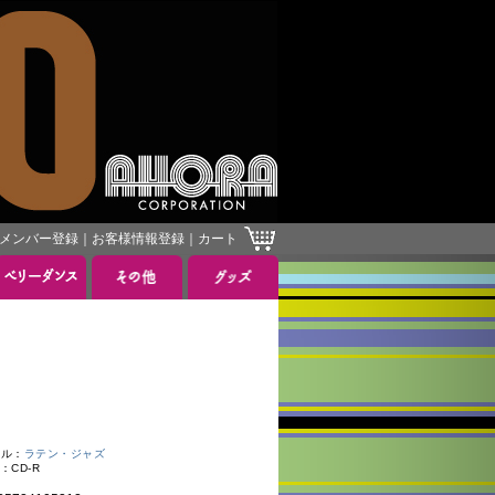
メンバー登録
｜
お客様情報登録
｜
カート
］
ル：
ラテン・ジャズ
：CD-R