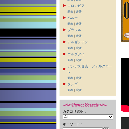
コロンビア
新着
｜
定番
ペルー
新着
｜
定番
ブラジル
新着
｜
定番
アルゼンチン
新着
｜
定番
ウルグアイ
新着
｜
定番
アンデス音楽、フォルクロー
レ
新着
｜
定番
タンゴ
新着
｜
定番
カテゴリ選択：
キーワード：