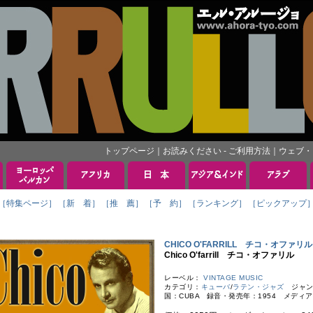
トップページ
｜
お読みください - ご利用方法
｜
ウェブ・
［特集ページ］
［新 着］
［推 薦］
［予 約］
［ランキング］
［ピックアップ
CHICO O'FARRILL チコ・オファリル
Chico O'farrill チコ・オファリル
レーベル：
VINTAGE MUSIC
カテゴリ：
キューバ
/
ラテン・ジャズ
ジャン
国：CUBA 録音・発売年：1954 メディア