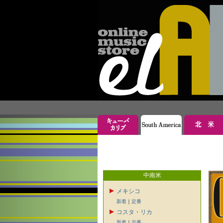
中南米
メキシコ
新着
｜
定番
コスタ・リカ
新着
｜
定番