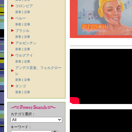
コロンビア
新着
｜
定番
ペルー
新着
｜
定番
ブラジル
新着
｜
定番
アルゼンチン
新着
｜
定番
ウルグアイ
新着
｜
定番
アンデス音楽、フォルクロー
レ
新着
｜
定番
タンゴ
新着
｜
定番
カテゴリ選択：
キーワード：