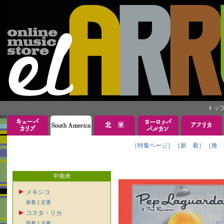
トッ
［特集ページ］
［新 着］
［推 
中南米
メキシコ
新着
｜
定番
コスタ・リカ
新着
｜
定番