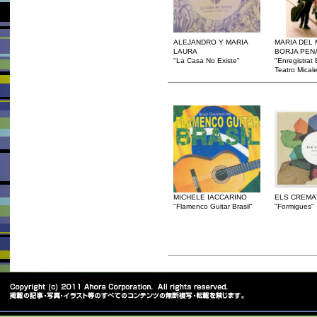
ALEJANDRO Y MARIA
MARIA DEL
LAURA
BORJA PEN
"La Casa No Existe"
"Enregistrat 
Teatro Micale
MICHELE IACCARINO
ELS CREMA
"Flamenco Guitar Brasil"
"Formigues"